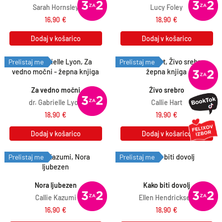
Sarah Hornsley
Lucy Foley
16,90
€
18,90
€
Dodaj v košarico
Dodaj v košarico
Prelistaj me
Prelistaj me
Za vedno močni
Živo srebro
dr. Gabrielle Lyon
Callie Hart
18,90
€
19,90
€
Dodaj v košarico
Dodaj v košarico
Prelistaj me
Prelistaj me
Nora ljubezen
Kako biti dovolj
Callie Kazumi
Ellen Hendricksen
16,90
€
18,90
€