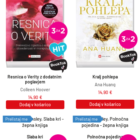
Resnica o Verity z dodatnim 
Kralj pohlepa
poglavjem
Ana Huang
Colleen Hoover
14,90
€
14,90
€
Dodaj v košarico
Dodaj v košarico
Prelistaj me
Prelistaj me
Slaba kri
Polnočna pojedina