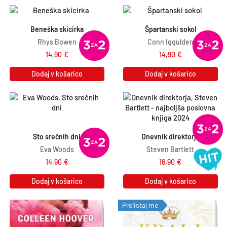
Beneška skicirka
Špartanski sokol
Rhys Bowen
Conn Iggulden
14,90
€
14,90
€
Dodaj v košarico
Dodaj v košarico
Sto srečnih dni
Dnevnik direktorja
Eva Woods
Steven Bartlett
14,90
€
16,90
€
Dodaj v košarico
Dodaj v košarico
Prelistaj me