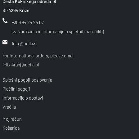
Cesta Kokrškega odreda 18
SI-4294 Križe
+386 64 24 24 07
(za vprašanja in informacije o spletnih naročilih)
felix@ucila.si
For international orders, please email
felix.kranj@ucila.si
Splošni pogoji poslovanja
Plačilni pogoji
Informacije o dostavi
Vračila
Moj račun
Košarica