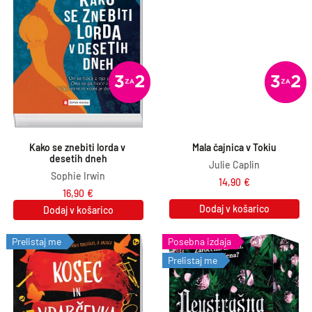
Kako se znebiti lorda v 
Mala čajnica v Tokiu
desetih dneh
Julie Caplin
Sophie Irwin
14,90
€
16,90
€
Dodaj v košarico
Dodaj v košarico
Prelistaj me
Posebna izdaja
Prelistaj me