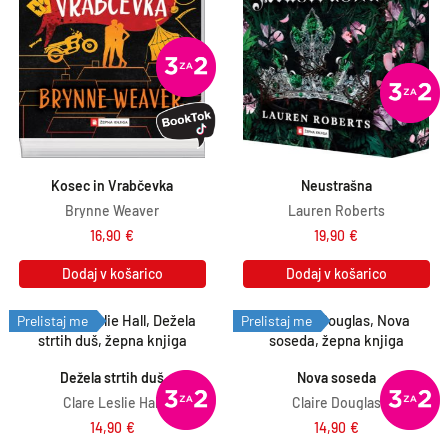
Kosec in Vrabčevka
Neustrašna
Brynne Weaver
Lauren Roberts
16,90
€
19,90
€
Dodaj v košarico
Dodaj v košarico
Prelistaj me
Prelistaj me
Dežela strtih duš
Nova soseda
Clare Leslie Hall
Claire Douglas
14,90
€
14,90
€