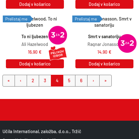
Dodaj v košarico
Dodaj v košarico
Prelistaj me
Prelistaj me
To ni ljubezen
Smrt v sanatoriju
Ali Hazelwood
Ragnar Jonasson
16,90
€
14,90
€
Dodaj v košarico
Dodaj v košarico
Page navigation
Page
Page
Current Page
Page
Page
«
‹
2
3
4
5
6
›
»
Učila International, založba, d.o.o., Tržič