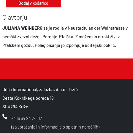
Dodaj v košarico
O avtorju
JULIANA WEINBERG
se je rodila v Neustadtu an der Weinstrasse v
nemški zvezni deželi Porenje-Pfalška. Z možem in otroki živi v
Pfalškem gozdu. Poleg pisanja jo izpolnjuje učiteljski poklic.
Učila International, založba, d.o.o., Tržič
Cesta Kokrškega odreda 18
SI-4294 Križe
+386 64 24 24 07
(za vprašanja in informacije o spletnih naročilih)