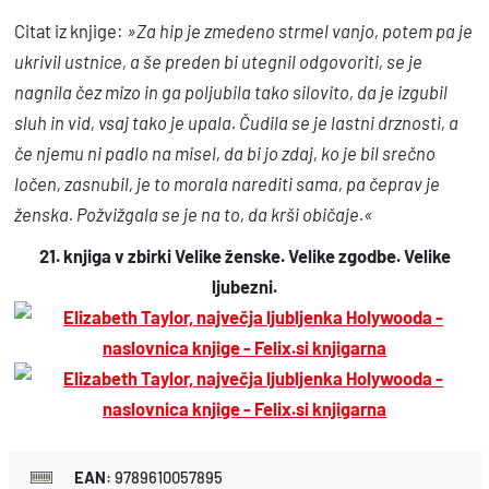
j
Citat iz knjige:
»Za hip je zmedeno strmel vanjo, potem pa je
e
ukrivil ustnice, a še preden bi utegnil odgovoriti, se je
n
nagnila čez mizo in ga poljubila tako silovito, da je izgubil
k
sluh in vid, vsaj tako je upala. Čudila se je lastni drznosti, a
a
če njemu ni padlo na misel, da bi jo zdaj, ko je bil srečno
H
ločen, zasnubil, je to morala narediti sama, pa čeprav je
o
ženska. Požvižgala se je na to, da krši običaje.«
l
21. knjiga v zbirki Velike ženske. Velike zgodbe. Velike
y
ljubezni.
w
o
o
d
a
k
EAN
:
9789610057895
o