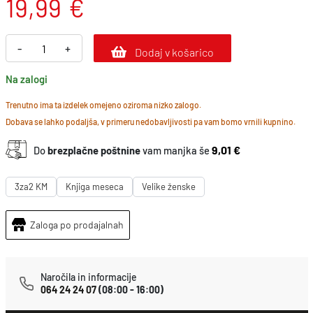
19,99
€
E
-
+
Dodaj v košarico
l
Na zalogi
i
z
Trenutno ima ta izdelek omejeno oziroma nizko zalogo.
Dobava se lahko podaljša, v primeru nedobavljivosti pa vam bomo vrnili kupnino.
a
b
9,01 €
Do
brezplačne poštnine
vam manjka še
e
t
3za2 KM
Knjiga meseca
Velike ženske
h
Zaloga po prodajalnah
T
a
y
Naročila in informacije
l
064 24 24 07
(08:00 - 16:00)
o