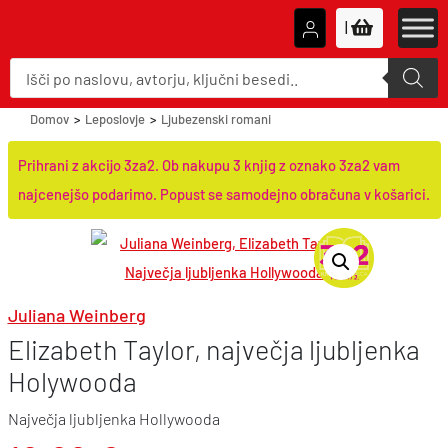
|
P
r
o
d
u
Domov
>
Leposlovje
>
Ljubezenski romani
c
t
s
Prihrani z akcijo 3za2. Ob nakupu 3 knjig z oznako 3za2 vam
s
e
najcenejšo podarimo. Popust se samodejno obračuna v košarici.
a
r
c
h
Juliana Weinberg
Elizabeth Taylor, največja ljubljenka
Holywooda
Največja ljubljenka Hollywooda