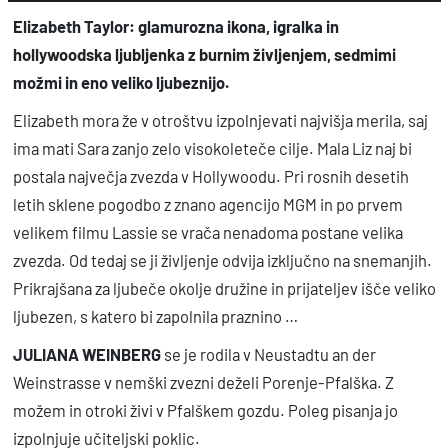
r
Elizabeth Taylor: glamurozna ikona, igralka in
,
hollywoodska ljubljenka z burnim življenjem, sedmimi
n
možmi in eno veliko ljubeznijo.
a
Elizabeth mora že v otroštvu izpolnjevati najvišja merila, saj
j
ima mati Sara zanjo zelo visokoleteče cilje. Mala Liz naj bi
v
postala največja zvezda v Hollywoodu. Pri rosnih desetih
e
letih sklene pogodbo z znano agencijo MGM in po prvem
č
velikem filmu Lassie se vrača nenadoma postane velika
j
zvezda. Od tedaj se ji življenje odvija izključno na snemanjih.
a
Prikrajšana za ljubeče okolje družine in prijateljev išče veliko
l
ljubezen, s katero bi zapolnila praznino …
j
JULIANA WEINBERG
se je rodila v Neustadtu an der
u
Weinstrasse v nemški zvezni deželi Porenje-Pfalška. Z
b
možem in otroki živi v Pfalškem gozdu. Poleg pisanja jo
l
izpolnjuje učiteljski poklic.