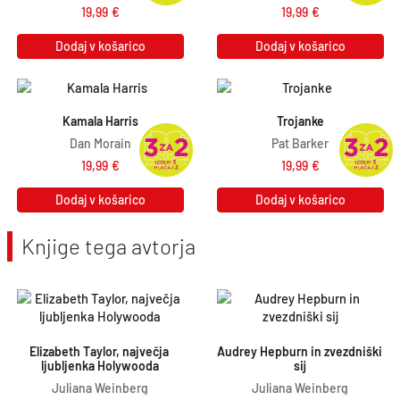
19,99
€
19,99
€
a
5
:
,
Dodaj v košarico
Dodaj v košarico
1
2
6
1
,
€
Kamala Harris
Trojanke
Dan Morain
Pat Barker
9
.
19,99
€
19,99
€
0
€
Dodaj v košarico
Dodaj v košarico
.
Knjige tega avtorja
Elizabeth Taylor, največja 
Audrey Hepburn in zvezdniški 
ljubljenka Holywooda
sij
Juliana Weinberg
Juliana Weinberg