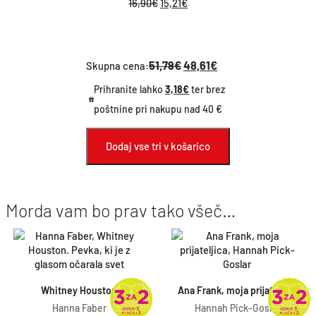
I
T
16,90
€
15,21
€
j
a
z
r
e
j
v
e
b
e
i
n
51,79€
48,61€
Skupna cena:
i
:
r
u
Prihranite lahko
3,18€
ter brez
l
1
n
t
poštnine pri nakupu nad 40 €
a
3
a
n
:
,
c
a
Dodaj vse tri v košarico
1
4
e
c
4
1
n
e
,
€
Morda vam bo prav tako všeč…
a
n
9
.
j
a
0
e
j
€
b
e
.
i
:
Whitney Houston
Ana Frank, moja prijateljica
Hanna Faber
Hannah Pick-Goslar
l
1