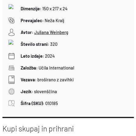
l
Dimenzije
:
150 x 217 x 24
i
Prevajalec
:
Neža Kralj
č
Avtor
:
Juliana Weinberg
i
n
Število strani
:
320
a
Leto izdaje
:
2024
Založba
:
Učila International
Vezava
:
broširano z zavihki
Jezik
:
slovenščina
Šifra (SKU)
:
010185
Kupi skupaj in prihrani