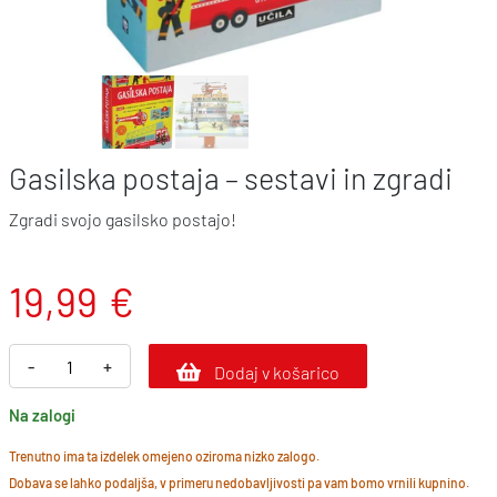
Gasilska postaja – sestavi in zgradi
Zgradi svojo gasilsko postajo!
19,99
€
G
-
+
Dodaj v košarico
a
Na zalogi
s
i
Trenutno ima ta izdelek omejeno oziroma nizko zalogo.
Dobava se lahko podaljša, v primeru nedobavljivosti pa vam bomo vrnili kupnino.
l