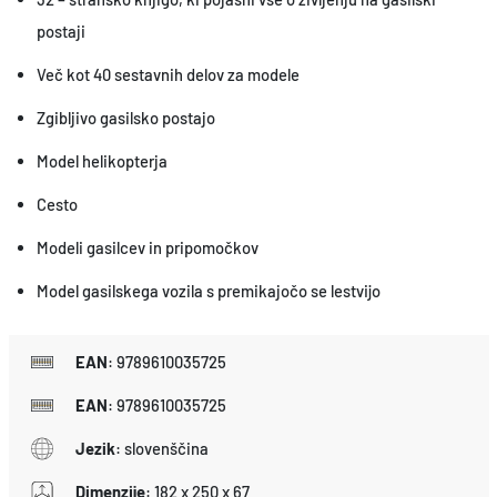
a
postaji
v
i
Več kot 40 sestavnih delov za modele
i
Zgibljivo gasilsko postajo
n
Model helikopterja
z
g
Cesto
r
Modeli gasilcev in pripomočkov
a
Model gasilskega vozila s premikajočo se lestvijo
d
i
k
EAN
:
9789610035725
o
EAN
:
9789610035725
l
Jezik
:
slovenščina
i
č
Dimenzije
:
182 x 250 x 67