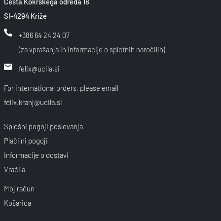
Cesta Kokrškega odreda 18
SI-4294 Križe
+386 64 24 24 07
(za vprašanja in informacije o spletnih naročilih)
felix@ucila.si
For international orders, please email
felix.kranj@ucila.si
Splošni pogoji poslovanja
Plačilni pogoji
Informacije o dostavi
Vračila
Moj račun
Košarica