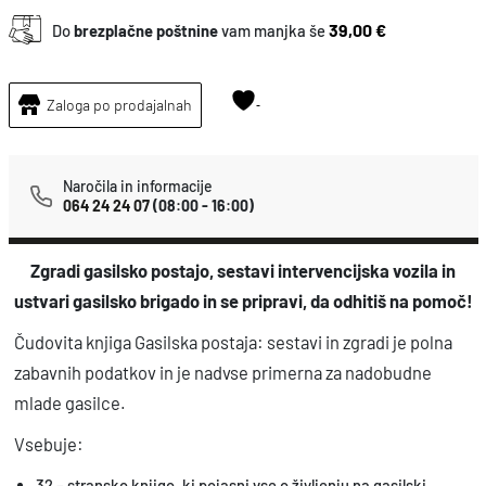
s
39,00 €
Do
brezplačne poštnine
vam manjka še
k
a
Zaloga po prodajalnah
p
o
s
Naročila in informacije
064 24 24 07
(08:00 - 16:00)
t
a
Zgradi gasilsko postajo, sestavi intervencijska vozila in
j
ustvari gasilsko brigado in se pripravi, da odhitiš na pomoč!
a
-
Čudovita knjiga Gasilska postaja: sestavi in zgradi je polna
s
zabavnih podatkov in je nadvse primerna za nadobudne
e
mlade gasilce.
s
Vsebuje:
t
32 – stransko knjigo, ki pojasni vse o življenju na gasilski