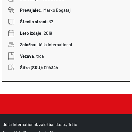
i
Prevajalec
:
Marko Bogataj
n
Število strani
:
32
a
Leto izdaje
:
2018
Založba
:
Učila International
Vezava
:
trda
Šifra (SKU)
:
004344
Učila International, založba, d.o.o., Tržič