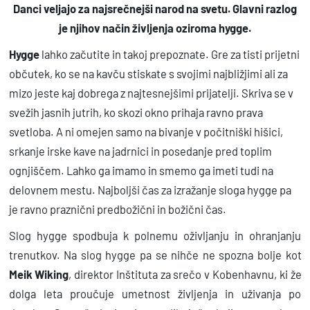
Danci veljajo za najsrečnejši narod na svetu. Glavni razlog
d
je njihov način življenja oziroma hygge.
o
b
Hygge
lahko začutite in takoj prepoznate. Gre za tisti prijetni
r
občutek, ko se na kavču stiskate s svojimi najbližjimi ali za
e
mizo jeste kaj dobrega z najtesnejšimi prijatelji. Skriva se v
g
svežih jasnih jutrih, ko skozi okno prihaja ravno prava
svetloba. A ni omejen samo na bivanje v počitniški hišici,
a
srkanje irske kave na jadrnici in posedanje pred toplim
ž
ognjiščem. Lahko ga imamo in smemo ga imeti tudi na
i
delovnem mestu. Najboljši čas za izražanje sloga hygge pa
v
je ravno praznični predbožični in božični čas.
l
j
Slog hygge spodbuja k polnemu oživljanju in ohranjanju
e
trenutkov. Na slog hygge pa se nihče ne spozna bolje kot
n
Meik Wiking
, direktor Inštituta za srečo v Kobenhavnu, ki že
j
dolga leta proučuje umetnost življenja in uživanja po