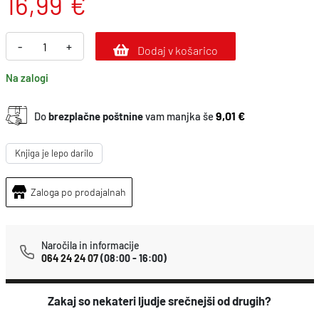
16,99
€
H
-
+
Dodaj v košarico
y
Na zalogi
g
g
9,01 €
Do
brezplačne poštnine
vam manjka še
e
–
Knjiga je lepo darilo
u
m
Zaloga po prodajalnah
e
t
Naročila in informacije
n
064 24 24 07
(08:00 - 16:00)
o
s
Zakaj so nekateri ljudje srečnejši od drugih?
t