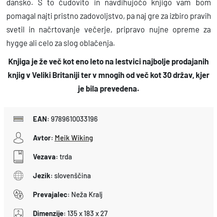
a
dansko. S to čudovito in navdihujočo knjigo vam bom
pomagal najti pristno zadovoljstvo, pa naj gre za izbiro pravih
k
svetil in načrtovanje večerje, pripravo nujne opreme za
o
hygge ali celo za slog oblačenja.
l
i
Knjiga je že več kot eno leto na lestvici najbolje prodajanih
č
knjig v Veliki Britaniji ter v mnogih od več kot 30 držav, kjer
i
je bila prevedena.
n
a
EAN
:
9789610033196
Avtor
:
Meik Wiking
Vezava
:
trda
Jezik
:
slovenščina
Prevajalec
:
Neža Kralj
Dimenzije
:
135 x 183 x 27