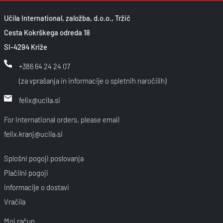
Učila International, založba, d.o.o., Tržič
Cesta Kokrškega odreda 18
SI-4294 Križe
+386 64 24 24 07
(za vprašanja in informacije o spletnih naročilih)
felix@ucila.si
For international orders, please email
felix.kranj@ucila.si
Splošni pogoji poslovanja
Plačilni pogoji
Informacije o dostavi
Vračila
Moj račun