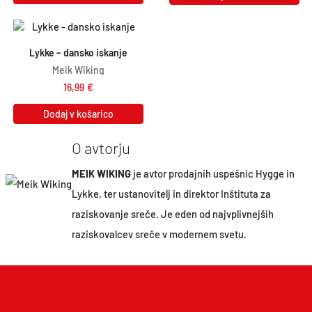
Lykke – dansko iskanje
Meik Wiking
16,99
€
Dodaj v košarico
O avtorju
MEIK WIKING
je avtor prodajnih uspešnic Hygge in
Lykke, ter ustanovitelj in direktor Inštituta za
raziskovanje sreče. Je eden od najvplivnejših
raziskovalcev sreče v modernem svetu.