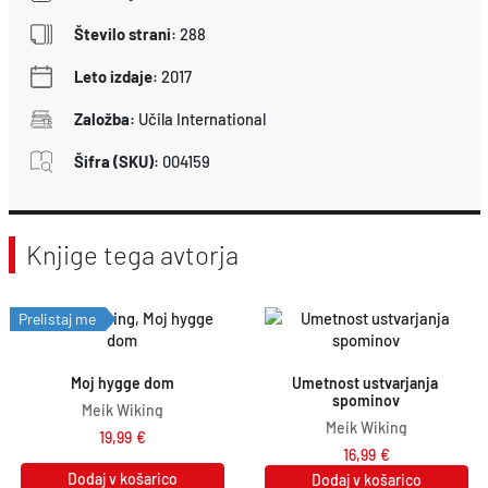
Število strani
:
288
Leto izdaje
:
2017
Založba
:
Učila International
Šifra (SKU)
:
004159
Knjige tega avtorja
Prelistaj me
Moj hygge dom
Umetnost ustvarjanja 
spominov
Meik Wiking
Meik Wiking
19,99
€
16,99
€
Dodaj v košarico
Dodaj v košarico