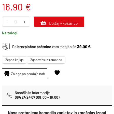
16,90
€
K
-
+
Dodaj v košarico
a
Na zalogi
k
o
39,00 €
Do
brezplačne poštnine
vam manjka še
s
e
Žepna knjiga
Zgodovinska romanca
z
n
Zaloga po prodajalnah
e
b
Naročila in informacije
i
064 24 24 07
(08:00 - 16:00)
t
i
Nova pretanjena komedija zapletov in zmešnjav izpod