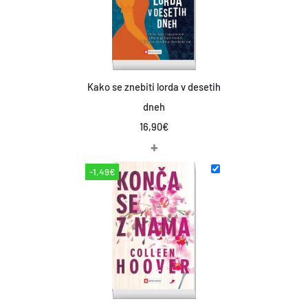
Kako se znebiti lorda v desetih
dneh
16,90
€
+
-1,49€