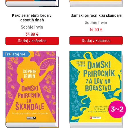
Kako se znebiti lorda v 
Damski priročnik za škandale
desetih dneh
Sophie Irwin
Sophie Irwin
14,90
€
34,99
€
Dodaj v košarico
Dodaj v košarico
Prelistaj me