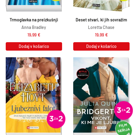
,
€
9
.
Trmoglavka na preizkušnji
Deset stvari, ki jih sovražim
0
Anna Bradley
Loretta Chase
€
19,99
€
19,99
€
.
Dodaj v košarico
Dodaj v košarico