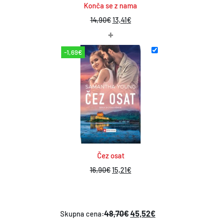
Konča se z nama
I
T
14,90
€
13,41
€
+
z
r
v
e
-1,69€
i
n
r
u
n
t
a
n
c
a
e
c
n
e
Čez osat
a
n
I
T
16,90
€
15,21
€
j
a
z
r
e
j
v
e
b
e
i
n
48,70€
45,52€
Skupna cena:
i
: