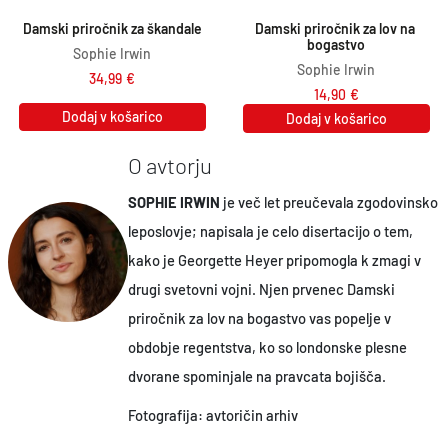
Damski priročnik za škandale
Damski priročnik za lov na 
bogastvo
Sophie Irwin
Sophie Irwin
34,99
€
14,90
€
Dodaj v košarico
Dodaj v košarico
O avtorju
SOPHIE IRWIN
je več let preučevala zgodovinsko
leposlovje; napisala je celo disertacijo o tem,
kako je Georgette Heyer pripomogla k zmagi v
drugi svetovni vojni. Njen prvenec Damski
priročnik za lov na bogastvo vas popelje v
obdobje regentstva, ko so londonske plesne
dvorane spominjale na pravcata bojišča.
Fotografija: avtoričin arhiv