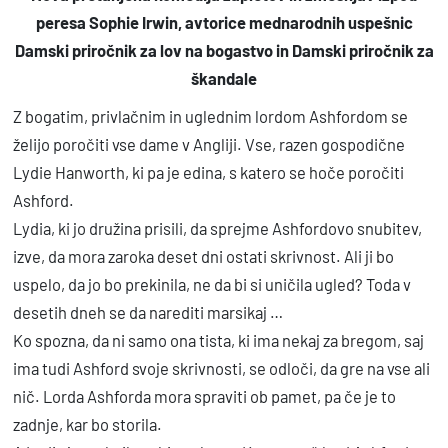
l
peresa Sophie Irwin, avtorice mednarodnih uspešnic
o
Damski priročnik za lov na bogastvo in Damski priročnik za
r
škandale
d
Z bogatim, privlačnim in uglednim lordom Ashfordom se
a
želijo poročiti vse dame v Angliji. Vse, razen gospodične
v
Lydie Hanworth, ki pa je edina, s katero se hoče poročiti
d
Ashford.
e
Lydia, ki jo družina prisili, da sprejme Ashfordovo snubitev,
s
izve, da mora zaroka deset dni ostati skrivnost. Ali ji bo
e
uspelo, da jo bo prekinila, ne da bi si uničila ugled? Toda v
t
desetih dneh se da narediti marsikaj …
i
Ko spozna, da ni samo ona tista, ki ima nekaj za bregom, saj
h
ima tudi Ashford svoje skrivnosti, se odloči, da gre na vse ali
d
nič. Lorda Ashforda mora spraviti ob pamet, pa če je to
n
zadnje, kar bo storila.
e