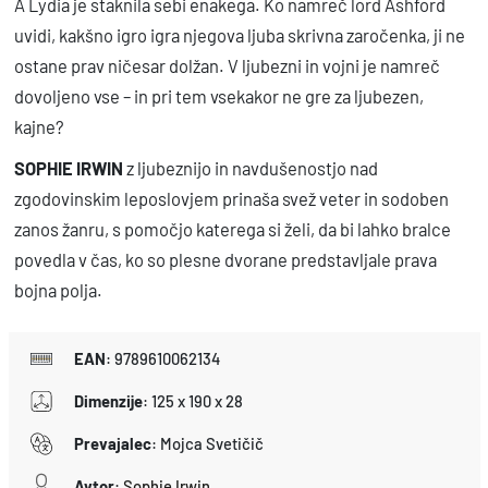
A Lydia je staknila sebi enakega. Ko namreč lord Ashford
h
uvidi, kakšno igro igra njegova ljuba skrivna zaročenka, ji ne
k
ostane prav ničesar dolžan. V ljubezni in vojni je namreč
o
dovoljeno vse – in pri tem vsekakor ne gre za ljubezen,
l
kajne?
i
SOPHIE IRWIN
z ljubeznijo in navdušenostjo nad
č
zgodovinskim leposlovjem prinaša svež veter in sodoben
i
zanos žanru, s pomočjo katerega si želi, da bi lahko bralce
n
povedla v čas, ko so plesne dvorane predstavljale prava
a
bojna polja.
EAN
:
9789610062134
Dimenzije
:
125 x 190 x 28
Prevajalec
:
Mojca Svetičič
Avtor
:
Sophie Irwin