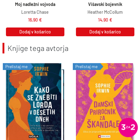
Moj nadležni vojvoda
Višavski bojevnik
Loretta Chase
Heather McCollum
16,90
€
14,90
€
Dodaj v košarico
Dodaj v košarico
Knjige tega avtorja
Prelistaj me
Prelistaj me