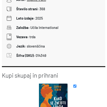
Število strani
:
368
Leto izdaje
:
2025
Založba
:
Učila International
Vezava
:
trda
Jezik
:
slovenščina
Šifra (SKU)
:
014349
Kupi skupaj in prihrani