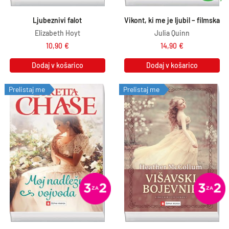
Ljubeznivi falot
Vikont, ki me je ljubil – filmska
Elizabeth Hoyt
Julia Quinn
10,90
€
14,90
€
Dodaj v košarico
Dodaj v košarico
Prelistaj me
Prelistaj me