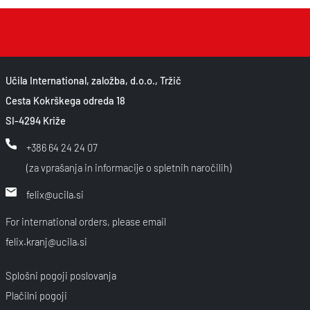
Učila International, založba, d.o.o., Tržič
Cesta Kokrškega odreda 18
SI-4294 Križe
+386 64 24 24 07
(za vprašanja in informacije o spletnih naročilih)
felix@ucila.si
For international orders, please email
felix.kranj@ucila.si
Splošni pogoji poslovanja
Plačilni pogoji