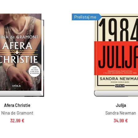
Prelistaj me
Dodaj v košarico
Dodaj v košar
Afera Christie
Julija
Nina de Gramont
Sandra Newman
32,99
€
34,99
€