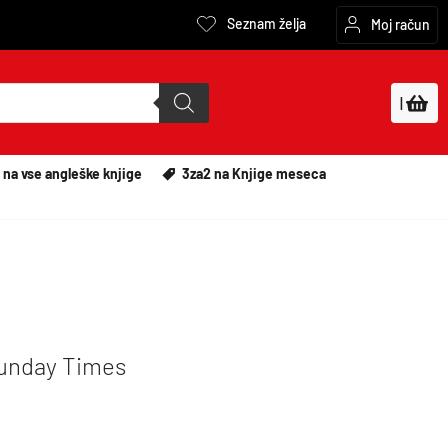
Seznam želja
Moj račun
|
 na vse angleške knjige
3za2 na Knjige meseca
Sunday Times