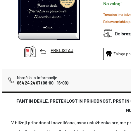
Na zalogi
Trenutno ima ta i
Dobava se lahko po
Do
brez
PRELISTAJ
Zaloga po
Naročila in informacije
064 24 24 07
(08:00 - 16:00)
FANT IN DEKLE. PRETEKLOST IN PRIHODNOST. PRST IN
MO
V bližnji prihodnosti naveličana javna uslužbenka prejme p