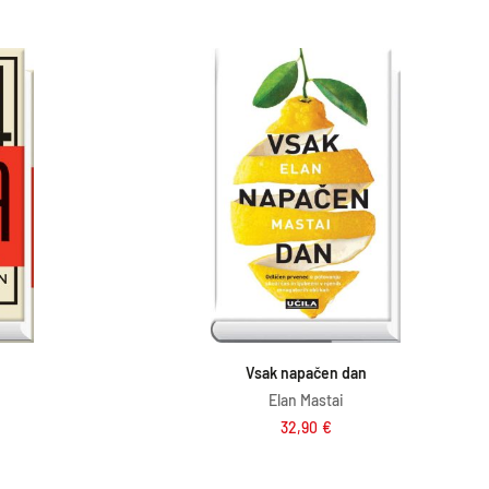
ico
Dodaj v košarico
Vsak napačen dan
Elan Mastai
32,90
€