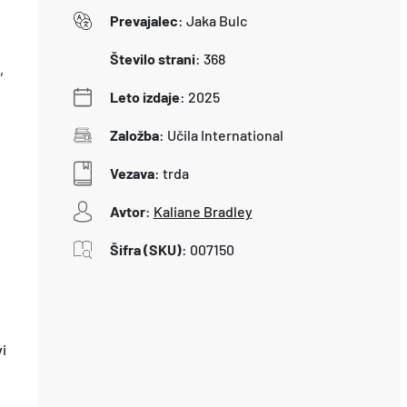
Prevajalec
:
Jaka Bulc
Število strani
:
368
,
Leto izdaje
:
2025
Založba
:
Učila International
Vezava
:
trda
Avtor
:
Kaliane Bradley
Šifra (SKU)
:
007150
i