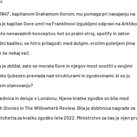
u.
k
cem ‘1847’, kapitanom Grahamom Gorom, mu pomaga pri navajanju na
o
 je kapitan Gore umrl na Franklinovi izgubljeni odpravi na Arktiko
l
sto nenavadnih konceptov, kot so pralni stroj, spotify in zaton
i
ni kadilec, se hitro prilagodi; med dolgim, vročim poletjem jima
č
n še nekaj več.
i
u je zbližal, zato se morata Gore in njegov most soočiti s svojimi
n
hko ljubezen prevlada nad strukturami in zgodovinami, ki so ju
a
unem stanovanju?
rednica in deluje v Londonu. Njene kratke zgodbe so bile med
h Stories in The Willowherb Review. Bila je dobitnica nagrade za
tchetta za kratko zgodbo leta 2022. Ministrstvo za čas je njen prv