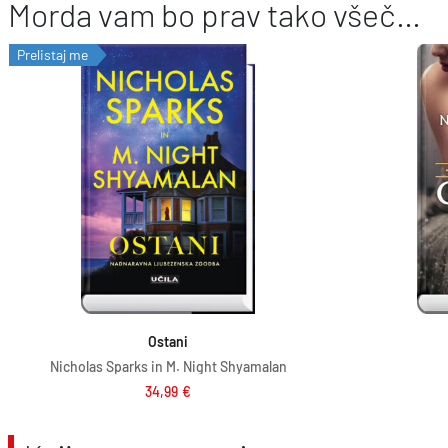
Morda vam bo prav tako všeč…
Prelistaj me
Dodaj v košarico
Ostani
Nicholas Sparks in M. Night Shyamalan
34,99
€