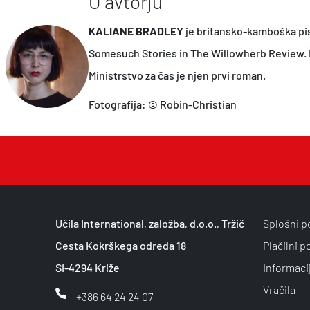
O avtorju
KALIANE BRADLEY
je britansko-kamboška pisa
Somesuch Stories in The Willowherb Review. Bi
Ministrstvo za čas je njen prvi roman.
Fotografija: © Robin-Christian
Učila International, založba, d.o.o., Tržič
Splošni p
Cesta Kokrškega odreda 18
Plačilni p
SI-4294 Križe
Informaci
Vračila
+386 64 24 24 07