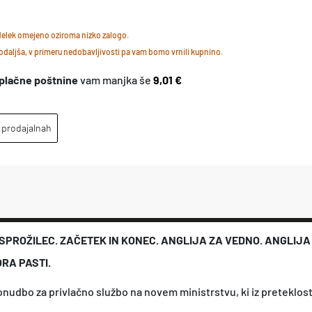
n
zdelek omejeno oziroma nizko zalogo.
i
daljša, v primeru nedobavljivosti pa vam bomo vrnili kupnino.
s
plačne poštnine
vam manjka še
9,01 €
t
r
 prodajalnah
s
t
v
o
z
 SPROŽILEC. ZAČETEK IN KONEC. ANGLIJA ZA VEDNO. ANGLIJA
a
RA PASTI.
č
a
onudbo za privlačno službo na novem ministrstvu, ki iz preteklost
s