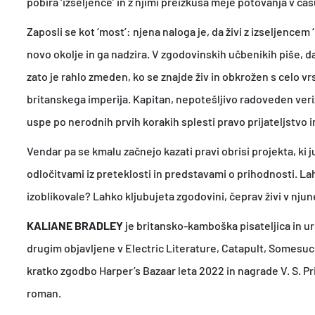
pobira ‘izseljence’ in z njimi preizkuša meje potovanja v čas
Zaposli se kot ‘most’: njena naloga je, da živi z izseljen
novo okolje in ga nadzira. V zgodovinskih učbenikih piše, da
zato je rahlo zmeden, ko se znajde živ in obkrožen s celo vr
britanskega imperija. Kapitan, nepotešljivo radoveden veriž
uspe po nerodnih prvih korakih splesti pravo prijateljstvo i
Vendar pa se kmalu začnejo kazati pravi obrisi projekta, ki j
odločitvami iz preteklosti in predstavami o prihodnosti. La
izoblikovale? Lahko kljubujeta zgodovini, čeprav živi v nj
KALIANE BRADLEY
je britansko-kamboška pisateljica in u
drugim objavljene v Electric Literature, Catapult, Somesuc
kratko zgodbo Harper’s Bazaar leta 2022 in nagrade V. S. Pri
roman.