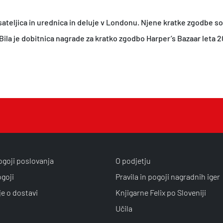
teljica in urednica in deluje v Londonu. Njene kratke zgodbe so 
la je dobitnica nagrade za kratko zgodbo Harper’s Bazaar leta 20
ogoji poslovanja
O podjetju
ogoji
Pravila in pogoji nagradnih iger
je o dostavi
Knjigarne Felix po Sloveniji
Učila