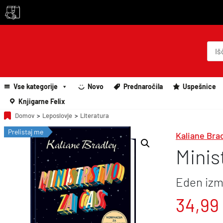
P
r
o
d
u
c
Vse kategorije
Novo
Prednaročila
Uspešnice
t
s
Knjigarne Felix
s
e
Domov
>
Leposlovje
>
Literatura
a
r
Prelistaj me
Kaliane Bra
c
h
Minis
Eden izm
34,99