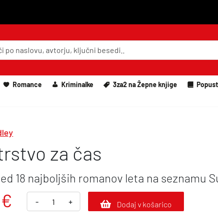
Romance
Kriminalke
3za2 na Žepne knjige
Popust
dley
trstvo za čas
ed 18 najboljših romanov leta na seznamu 
€
M
-
+
Dodaj v košarico
i