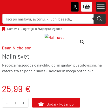
|
P
r
o
d
u
Domov
>
Biografije in življenjske zgodbe
c
t
s
s
e
Dean Nicholson
a
r
Nalin svet
c
h
Neobičajna zgodba o navdihujoči in ganljivi pustolovščini, na
katero sta se podala škotski kolesar in mačja potepinka.
25,99
€
N
-
+
Dodaj v košarico