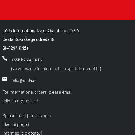
Učila International, založba, d.o.o., Tržič
Cesta Kokrškega odreda 18
SI-4294 Križe
+386 64 24 24 07
(za vprašanja in informacije o spletnih naročilih)
felix@ucila.si
For international orders, please email
felix.kranj@ucila.si
Splošni pogoji poslovanja
Plačilni pogoji
Informacije o dostavi