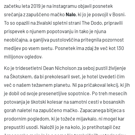
začetku leta 2019 je na instagramu objavil posnetek
srečanja z zapuščeno mačko
Nalo
, ki jo je posvojil v Bosni.
To so opazili na živalski spletni strani The Dodo, pripravili
prispevek o njunem popotovanju in tako je njuna
neobičajna, a ganljiva pustolovščina pritegnila pozornost
medijev po vsem svetu. Posnetek ima zdaj že več kot 130
milijonov ogledov.
Ko je tridesetletni Dean Nicholson za seboj pustil življenje
na Škotskem, da bi prekolesaril svet, je hotel izvedeti čim
več o našem težavnem planetu. Ni pa pričakoval lekcij, ki jih
je dobil od svoje presenetljive sopotnice. Po treh mesecih
potovanja je škotski kolesar na samotni cesti v bosanskih
gorah naletel na zapuščeno mačko. Zapacanega bitjeca s
prodornim pogledom, ki je tožeče mijavkalo, ni mogel kar
prepustiti usodi. Naložil jo je na kolo, jo pretihotapil čez