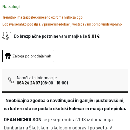
a
Na zalogi
l
i
Trenutno ima ta izdelek omejeno oziroma nizko zalogo.
Dobava se lahko podaljša, v primeru nedobavljivosti pa vam bomo vrnili kupnino.
n
s
9,01 €
Do
brezplačne poštnine
vam manjka še
v
e
Zaloga po prodajalnah
t
k
o
Naročila in informacije
064 24 24 07
(08:00 - 16:00)
l
i
Neobičajna zgodba o navdihujoči in ganljivi pustolovščini,
č
na katero sta se podala škotski kolesar in mačja potepinka.
i
n
DEAN NICHOLSON
se je septembra 2018 iz domačega
a
Dunbarja na Škotskem s kolesom odpravil po svetu. V