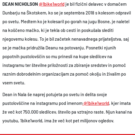
DEAN NICHOLSON
@1bike1world
je bil fizični delavec v domačem
Dunbarju na Škotskem, ko se je septembra 2018 s kolesom odpravil
po svetu. Medtem ko je kolesaril po gorah na jugu Bosne, je naletel
na koščeno mačko, ki je tekla ob cesti in poskušala slediti
njegovemu kolesu. To je bil začetek nenavadnega prijateljstva, saj
se je mačka pridružila Deanu na potovanju. Posnetki njunih
popotnih pustolovščin so mu prinesli na kupe sledilcev na
instagramu ter številne priložnosti za zbiranje sredstev in pomoč
raznim dobrodelnim organizacijam za pomoč okolju in živalim po
vsem svetu.
Dean in Nala še naprej potujeta po svetu in delita svoje
pustolovščine na instagramu pod imenom
@1bike1world
, kjer imata
že več kot 750.000 sledilcev, število pa vztrajno raste. Njun kanal na
youtubu, 1bike1world, ima že več kot pet milijonov ogledov.