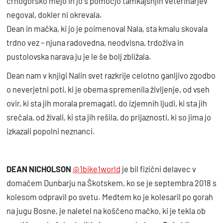
črnogorsko mejo in jo s pomočjo tamkajšnjih veterinarjev
negoval, dokler ni okrevala.
Dean in mačka, ki jo je poimenoval Nala, sta kmalu skovala
trdno vez – njuna radovedna, neodvisna, trdoživa in
pustolovska narava ju je le še bolj zbližala.
Dean nam v knjigi Nalin svet razkrije celotno ganljivo zgodbo
o neverjetni poti, ki je obema spremenila življenje, od vseh
ovir, ki sta jih morala premagati, do izjemnih ljudi, ki sta jih
srečala, od živali, ki sta jih rešila, do prijaznosti, ki so jima jo
izkazali popolni neznanci.
DEAN NICHOLSON
@1bike1world
je bil fizični delavec v
domačem Dunbarju na Škotskem, ko se je septembra 2018 s
kolesom odpravil po svetu. Medtem ko je kolesaril po gorah
na jugu Bosne, je naletel na koščeno mačko, ki je tekla ob