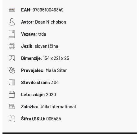
EAN
:
9789610046349
Avtor
:
Dean Nicholson
Vezava
:
trda
Jezik
:
slovenščina
Dimenzije
:
154 x 221 x 25
Prevajalec
:
Maša Sitar
Število strani
:
304
Leto izdaje
:
2020
Založba
:
Učila International
Šifra (SKU)
:
006485