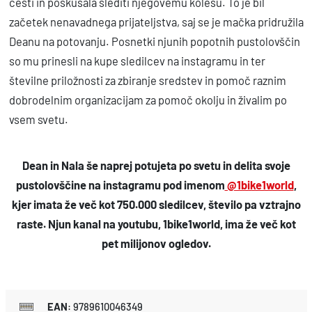
cesti in poskušala slediti njegovemu kolesu. To je bil
začetek nenavadnega prijateljstva, saj se je mačka pridružila
Deanu na potovanju. Posnetki njunih popotnih pustolovščin
so mu prinesli na kupe sledilcev na instagramu in ter
številne priložnosti za zbiranje sredstev in pomoč raznim
dobrodelnim organizacijam za pomoč okolju in živalim po
vsem svetu.
Dean in Nala še naprej potujeta po svetu in delita svoje
pustolovščine na instagramu pod imenom
@1bike1world
,
kjer imata že več kot 750.000 sledilcev, število pa vztrajno
raste. Njun kanal na youtubu, 1bike1world, ima že več kot
pet milijonov ogledov.
EAN
:
9789610046349