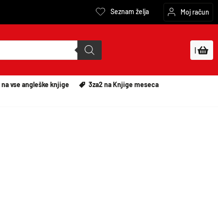
Seznam želja
Moj račun
|
 na vse angleške knjige
3za2 na Knjige meseca