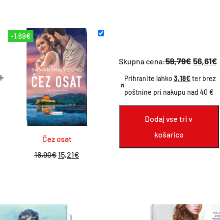
a
-1,69€
59,79€
56,61€
Skupna cena:
+
Prihranite lahko
3,18€
ter brez
poštnine pri nakupu nad 40 €
Dodaj vse tri v
košarico
Čez osat
I
T
16,90
€
15,21
€
z
r
v
e
i
n
r
u