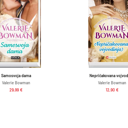
6
1
,
€
9
.
0
€
.
Dodaj v košarico
Dodaj v košar
Samosvoja dama
Nepričakovana vojvod
Valerie Bowman
Valerie Bowman
29,99
€
12,90
€