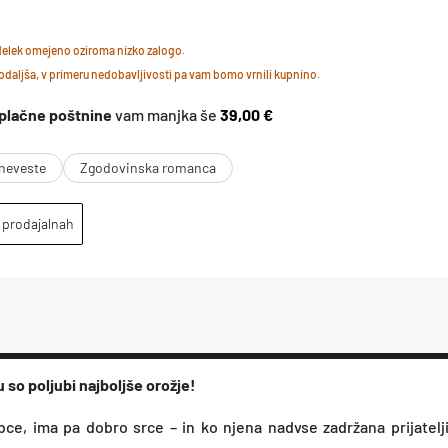
p
zdelek omejeno oziroma nizko zalogo.
r
daljša, v primeru nedobavljivosti pa vam bomo vrnili kupnino.
i
plačne poštnine
vam manjka še
39,00 €
č
a
 neveste
Zgodovinska romanca
k
o
 prodajalnah
v
a
n
a
v
so poljubi najboljše orožje!
o
bce, ima pa dobro srce – in ko njena nadvse zadržana prijatelj
j