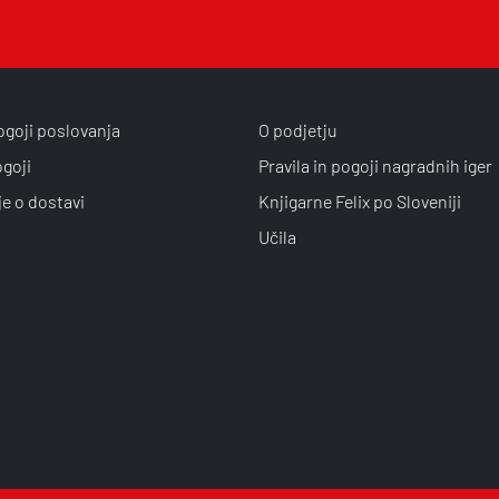
ogoji poslovanja
O podjetju
ogoji
Pravila in pogoji nagradnih iger
je o dostavi
Knjigarne Felix po Sloveniji
Učila