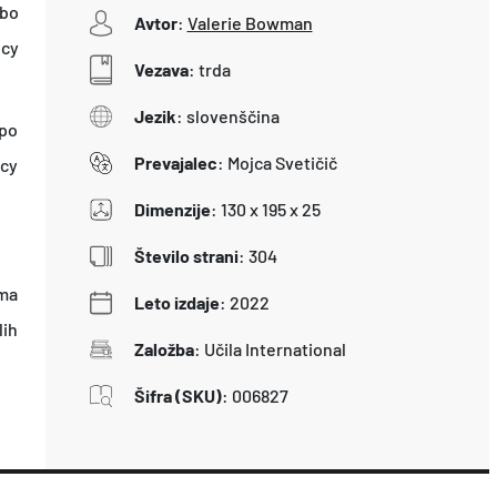
 bo
Avtor
:
Valerie Bowman
ucy
Vezava
:
trda
Jezik
:
slovenščina
 po
Prevajalec
:
Mojca Svetičič
ucy
Dimenzije
:
130 x 195 x 25
Število strani
:
304
ima
Leto izdaje
:
2022
lih
Založba
:
Učila International
Šifra (SKU)
:
006827