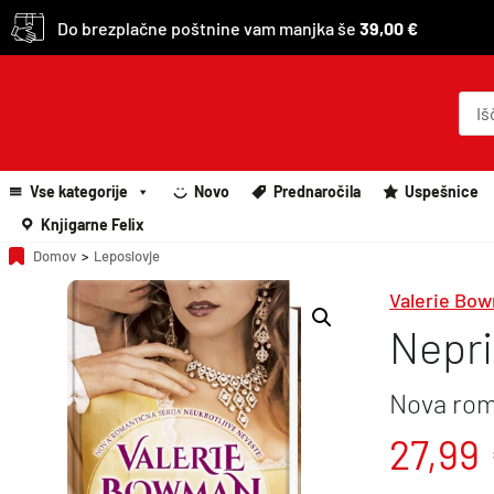
Do brezplačne poštnine vam manjka še
39,00 €
P
r
o
d
u
c
Vse kategorije
Novo
Prednaročila
Uspešnice
t
s
Knjigarne Felix
s
e
Domov
>
Leposlovje
a
r
Valerie Bo
c
h
Nepri
Nova rom
27,99