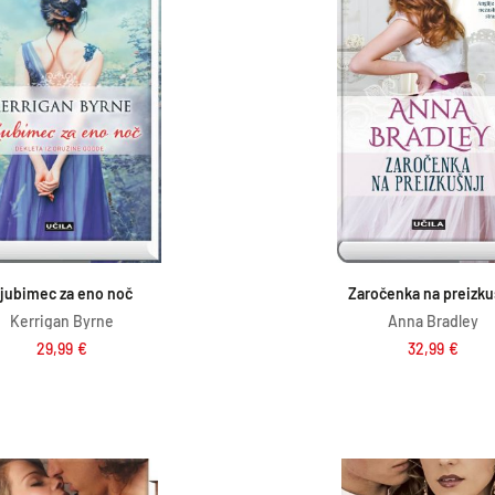
n
t
a
n
c
a
e
c
n
e
a
n
j
a
Dodaj v košarico
Dodaj v košar
e
j
jubimec za eno noč
Zaročenka na preizku
b
e
Kerrigan Byrne
Anna Bradley
i
:
29,99
€
32,99
€
l
1
a
5
:
,
1
2