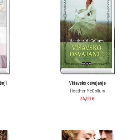
ico
Dodaj v košarico
šnji
Višavsko osvajanje
Heather McCollum
34,99
€