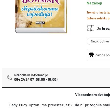
Na zalogi
Trenutno ima ta i
Dobava se lahko po
Do
brez
Neukrotljive
Zaloga po
Naročila in informacije
064 24 24 07
(08:00 - 16:00)
V besednem dvoboju 
Lady Lucy Upton ima preoster jezik, da bi pritegnila snu