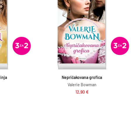
ico
Dodaj v košarico
inja
Nepričakovana grofica
Valerie Bowman
12,90
€