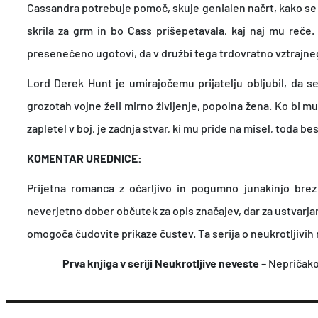
Cassandra potrebuje pomoč, skuje genialen načrt, kako se
skrila za grm in bo Cass prišepetavala, kaj naj mu reče. 
presenečeno ugotovi, da v družbi tega trdovratno vztrajn
Lord Derek Hunt je umirajočemu prijatelju obljubil, da se
grozotah vojne želi mirno življenje, popolna žena. Ko bi mu
zapletel v boj, je zadnja stvar, ki mu pride na misel, toda
KOMENTAR UREDNICE:
Prijetna romanca z očarljivo in pogumno junakinjo bre
neverjetno dober občutek za opis značajev, dar za ustvarjanj
omogoča čudovite prikaze čustev. Ta serija o neukrotljivih 
Prva knjiga v seriji Neukrotljive neveste
– Nepričako