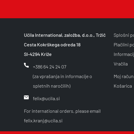
Učila International, založba, d.o.o., Tržič
Splošni p
Cesta Kokrškega odreda 18
Plačilni p
SI-4294 Križe
Informaci
Vračila
+386 64 24 24 07
(za vprašanja in informacije o
Moj račun
spletnih naročilih)
Košarica
felix@ucila.si
For international orders, please email
felix.kranj@ucila.si