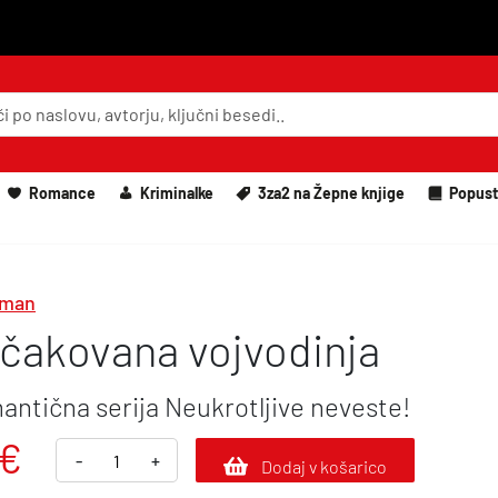
Romance
Kriminalke
3za2 na Žepne knjige
Popust
wman
čakovana vojvodinja
antična serija Neukrotljive neveste!
€
N
-
+
Dodaj v košarico
e