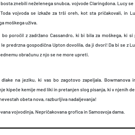
 bosta znebili neželenega snubca, vojvode Claringdona. Lucy se
v
Toda vojvoda se izkaže za trši oreh, kot sta pričakovali, in L
o
ega moškega uživa.
d
 bo poročil z zadržano Cassandro, ki bi bila za moškega, ki si
i
 le predrzna gospodična Upton dovolila, da ji dvori! Da bi se z L
n
 besednemu obračunu z njo se ne more upreti.
j
a
k
z dlake na jeziku, ki vas bo zagotovo zapeljala. Bowmanova 
o
e kipeče kemije med liki in pretanjen slog pisanja, ki v njenih de
l
nevestah obeta nova, razburljiva nadaljevanja!
i
vana vojvodinja, Nepričakovana grofica in Samosvoja dama.
č
i
n