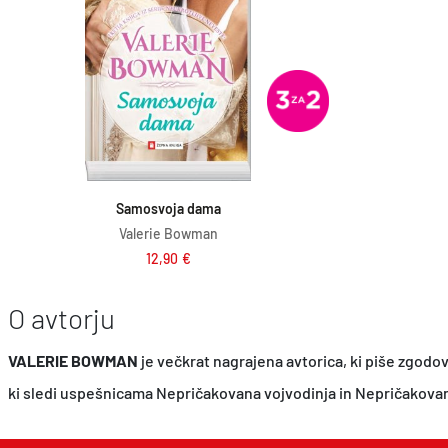
Dodaj v košarico
Samosvoja dama
Valerie Bowman
12,90
€
O avtorju
VALERIE BOWMAN
je večkrat nagrajena avtorica, ki piše zgodo
ki sledi uspešnicama Nepričakovana vojvodinja in Nepričakovan