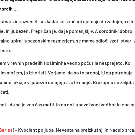
i
v srcih …
z
k
 stvari, in razveseli se, kadar se izračuni ujemajo do zadnjega cen
u
e. In ljubezen. Prepričan je, da je pomanjkljiv. A sorodniki dobro
š
rajno upira ljubezenskim razmerjem, se mama odloči vzeti stvari 
n
vesto.
j
njem v revnih predelih Hošiminha vedno počutila nesprejeto. Ko
i
im možem, jo izkoristi. Verjame, da bo to preboj, ki ga potrebuje
k
mine lekcije v ljubezni delujejo … a le nanjo. Brezupno se zaljubi 
o
čati.
l
ti, da se je ves čas motil. In da do ljubezni vodi več kot le ena po
i
č
i
Series
) – Kvocient poljuba, Nevesta na preizkušnji in Načelo srca