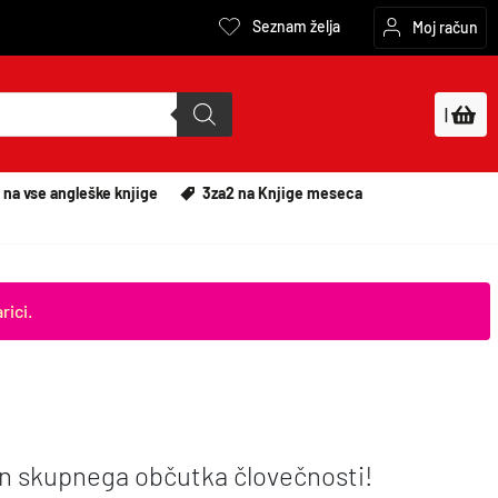
Seznam želja
Moj račun
|
 na vse angleške knjige
3za2 na Knjige meseca
rici.
in skupnega občutka človečnosti!