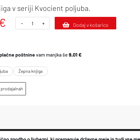
iga v seriji Kvocient poljuba.
€
N
-
+
Dodaj v košarico
e
v
e
plačne poštnine
vam manjka še
9,01 €
s
juba
t
Žepna knjiga
a
 prodajalnah
n
a
p
r
e
ično zgodbo o ljubezni, ki premaguje državne meje in tudi vse me