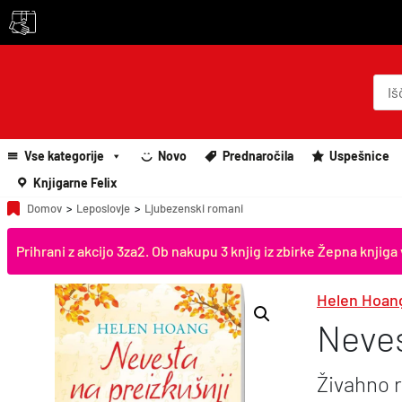
P
r
o
d
u
c
Vse kategorije
Novo
Prednaročila
Uspešnice
t
s
Knjigarne Felix
s
e
Domov
>
Leposlovje
>
Ljubezenski romani
a
r
Prihrani z akcijo 3za2. Ob nakupu 3 knjig iz zbirke Žepna knj
c
h
Helen Hoan
Neves
Živahno 