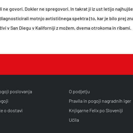
a
5
li ne govori. Dokler ne spregovori. In takrat ji iz ust letijo najhu
:
,
 diagnosticirali motnjo avtističnega spektra (to, kar je bilo prej 
1
2
živi v San Diegu v Kaliforniji z možem, dvema otrokoma in ribami.
6
1
,
€
9
.
0
€
.
ogoji poslovanja
O podjetju
ogoji
Pravila in pogoji nagradnih iger
je o dostavi
Knjigarne Felix po Sloveniji
Učila