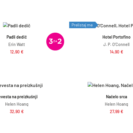
v
e
i
n
Dodaj v košarico
Dodaj v košar
Prelistaj me
r
u
n
t
Padli dedič
Hotel Portofino
Erin Watt
J. P. O'Connell
a
n
12,90
€
14,90
€
c
a
e
c
n
e
a
n
Dodaj v košarico
Dodaj v košar
j
a
vesta na preizkušnji
Načelo srca
e
j
Helen Hoang
Helen Hoang
32,90
€
27,99
€
b
e
i
:
l
1