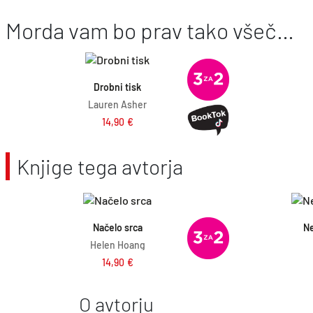
v
e
Morda vam bo prav tako všeč…
i
n
Dodaj v košarico
r
u
n
t
Drobni tisk
Lauren Asher
a
n
14,90
€
c
a
e
c
Knjige tega avtorja
n
e
a
n
Dodaj v košarico
j
a
Načelo srca
Ne
e
j
Helen Hoang
14,90
€
b
e
i
:
O avtorju
l
1