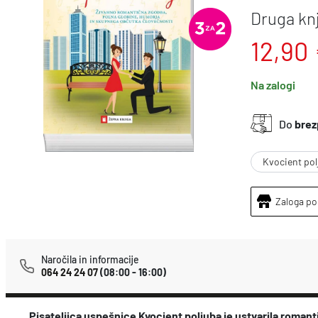
Druga knj
12,90
Na zalogi
Do
brez
Kvocient pol
Zaloga po
Naročila in informacije
064 24 24 07
(08:00 - 16:00)
Pisateljica uspešnice Kvocient poljuba je ustvarila romant