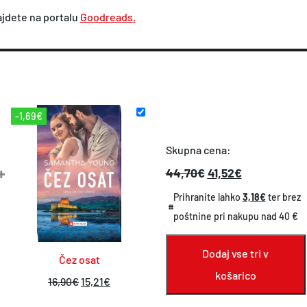
n
ajdete na portalu
Goodreads
.
a
-1,69€
Skupna cena:
+
44,70€
41,52€
Prihranite lahko
3,18€
ter brez
poštnine pri nakupu nad 40 €
Dodaj vse tri v
Čez osat
košarico
I
T
16,90
€
15,21
€
z
r