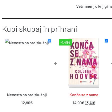
Več mnenj o knjigi n
Kupi skupaj in prihrani
-1,49€
+
Nevesta na preizkušnji
Konča se z nama
I
T
12,90
€
14,90
€
13,41
€
z
r