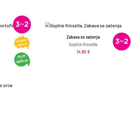
ico
Dodaj v košarico
Zabava se začenja
Sophie Kinsella
14,90
€
ico