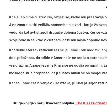
Khai Diep nima čustev. No, razjezi se, kadar mu prestavljajo
A ne zmore čutiti velikih, pomembnih stvari – kot je žalovanj
vedo, da kot avtist zgolj drugače dojema čustva. Ker se vzt
svoje roke in se vrne v Vietnam, da bi mu našla popolno ne
Kot dekle staršev različnih ras se je Esme Tran med življe
dobi priložnost, da odide v Ameriko in se sreča s potencialn
vsa družina. A zapeljevanje Khaia se ne odvija po načrtih. Es
moškega, ki je prepričan, da ji čustev nikoli ne bo mogel vra
Ker se Esme čas bivanja v ZDA izteka, je Khai prisiljen razume
Druga knjiga v seriji Kvocient poljuba
(
The Kiss Quotient 