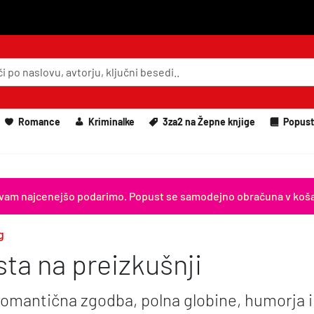
Romance
Kriminalke
3za2 na Žepne knjige
Popust
iga vam najcenejšo podarimo. Popust se samodejno obračuna v koša
g
ta na preizkušnji
romantična zgodba, polna globine, humorja 