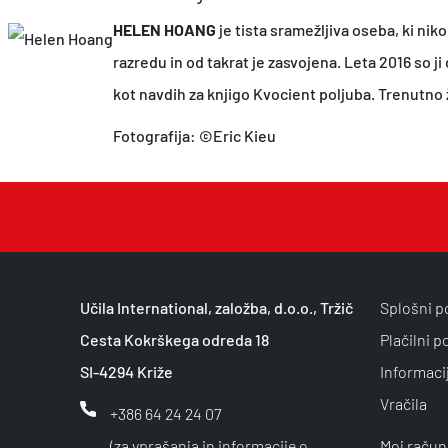
a
3
HELEN HOANG
je tista sramežljiva oseba, ki niko
:
,
razredu in od takrat je zasvojena. Leta 2016 so ji
1
4
kot navdih za knjigo Kvocient poljuba. Trenutno 
4
1
Fotografija: ©Eric Kieu
,
€
9
.
0
€
.
Učila International, založba, d.o.o., Tržič
Splošni p
Cesta Kokrškega odreda 18
Plačilni p
SI-4294 Križe
Informaci
Vračila
+386 64 24 24 07
(za vprašanja in informacije o
Moj račun