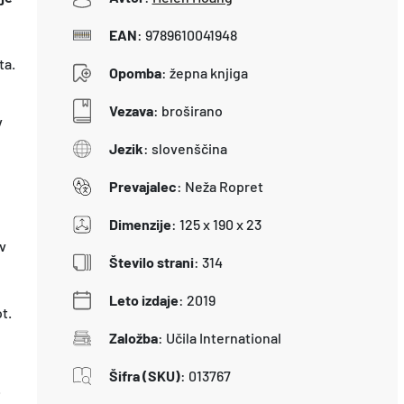
EAN
:
9789610041948
ta.
Opomba
:
žepna knjiga
Vezava
:
broširano
v
Jezik
:
slovenščina
Prevajalec
:
Neža Ropret
Dimenzije
:
125 x 190 x 23
v
Število strani
:
314
Leto izdaje
:
2019
t.
Založba
:
Učila International
Šifra (SKU)
:
013767
.