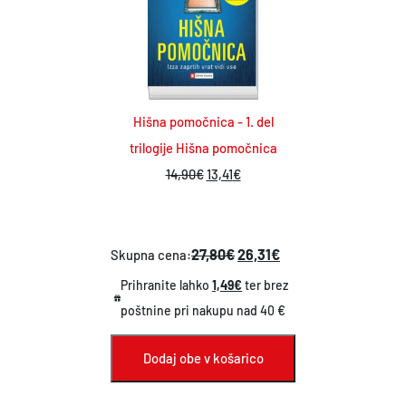
Hišna pomočnica - 1. del
trilogije Hišna pomočnica
I
T
14,90
€
13,41
€
z
r
v
e
i
n
27,80€
26,31€
Skupna cena:
r
u
Prihranite lahko
1,49€
ter brez
n
t
poštnine pri nakupu nad 40 €
a
n
c
a
Dodaj obe v košarico
e
c