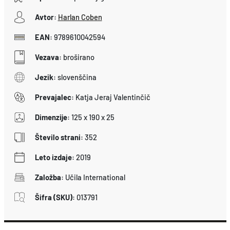
Avtor
:
Harlan Coben
EAN
:
9789610042594
Vezava
:
broširano
Jezik
:
slovenščina
Prevajalec
:
Katja Jeraj Valentinčič
Dimenzije
:
125 x 190 x 25
Število strani
:
352
Leto izdaje
:
2019
Založba
:
Učila International
Šifra (SKU)
:
013791