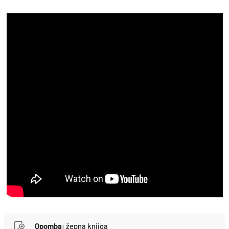
Opomba
:
žepna knjiga