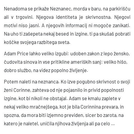
a
Nenadoma se prikaže Neznanec, morda v baru, na parkirišču
ali v trgovini. Njegova identiteta je skrivnostna. Njegovi
motivi niso jasni. A njegovih informacij ni mogoče zanikati.
Na uho ti zašepeta nekaj besed in izgine, ti pa skušaš pobrati
koščke svojega razbitega sveta.
Adam Price lahko veliko izgubi: udoben zakon z lepo žensko,
čudovita sinova in vse pritikline ameriških sanj: veliko hišo,
dobro službo, na videz popolno življenje.
Potem naleti na neznanca. Ko izve pogubno skrivnost o svoji
ženi Corinne, zahteva od nje pojasnilo in privid popolnosti
izgine, kot bi nikoli ne obstajal. Adam se kmalu zaplete v
nekaj veliko mračnejšega, kot je bila Corinnina prevara, in
spozna, da mora biti izjemno previden, sicer bo zarota, na
katero je naletel, uničila njihova življenja ali pa celo …