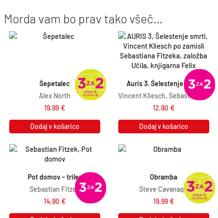
n
e
Morda vam bo prav tako všeč…
a
n
j
a
e
j
b
e
i
:
Šepetalec
Auris 3. Šelestenje smrti
l
1
Alex North
Vincent Kliesch, Sebastian Fitzek
a
3
19,99
€
12,90
€
:
,
Dodaj v košarico
Dodaj v košarico
1
4
4
1
,
€
9
.
Pot domov – triler
Obramba
0
Sebastian Fitzek
Steve Cavanagh
€
14,90
€
19,99
€
.