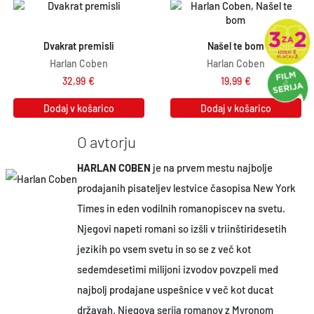
Dvakrat premisli
Našel te bom
Harlan Coben
Harlan Coben
32,99
€
19,99
€
Dodaj v košarico
Dodaj v košarico
O avtorju
HARLAN COBEN
je na prvem mestu najbolje
prodajanih pisateljev lestvice časopisa New York
Times in eden vodilnih romanopiscev na svetu.
Njegovi napeti romani so izšli v triinštiridesetih
jezikih po vsem svetu in so se z več kot
sedemdesetimi milijoni izvodov povzpeli med
najbolj prodajane uspešnice v več kot ducat
državah. Njegova serija romanov z Myronom