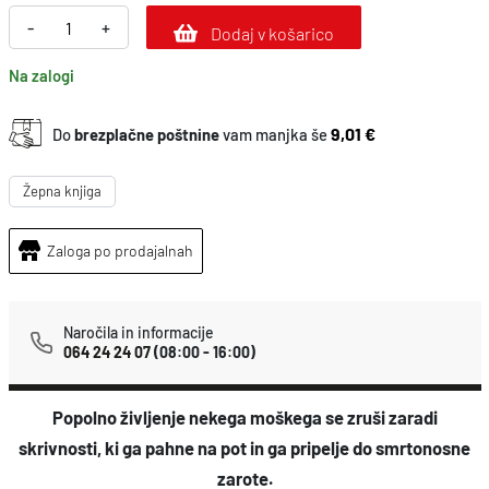
N
-
+
Dodaj v košarico
e
Na zalogi
z
n
9,01 €
Do
brezplačne poštnine
vam manjka še
a
n
Žepna knjiga
e
c
Zaloga po prodajalnah
k
o
Naročila in informacije
l
064 24 24 07
(08:00 - 16:00)
i
č
Popolno življenje nekega moškega se zruši zaradi
i
skrivnosti, ki ga pahne na pot in ga pripelje do smrtonosne
n
zarote.