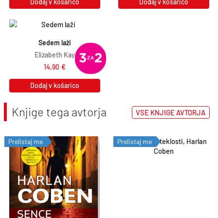
Dodaj v košarico
Dodaj v košarico
Sedem laži
Elizabeth Kay
14,90
€
Dodaj v košarico
Knjige tega avtorja
VSE KNJIGE AVTORJA
Prelistaj me
Prelistaj me