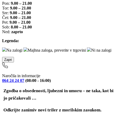
Pon:
9.00 – 21.00
Tor:
9.00 – 21.00
Sre:
9.00 – 21.00
Čet:
9.00 – 21.00
Pet:
9.00 – 21.00
Sob:
8.00 – 21.00
Ned:
zaprto
Legenda:
Na zalogi
Majhna zaloga, preverite v trgovini
Ni na zalogi
Zapri
Naročila in informacije
064 24 24 07
(08:00 - 16:00)
Zgodba o obsedenosti, ljubezni in umoru ‒ ne taka, kot bi
jo pričakovali …
Odkrijte zanimiv novi triler z morilskim zasukom.