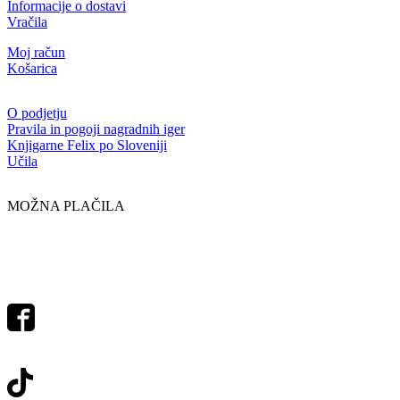
Informacije o dostavi
Vračila
Moj račun
Košarica
O podjetju
Pravila in pogoji nagradnih iger
Knjigarne Felix po Sloveniji
Učila
MOŽNA PLAČILA