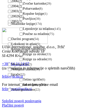
2006
(2)
Zvočne kartonke
(29)
2004
(2)
Pobarvanke
(8)
2003
(3)
Kopalne knjige
(1)
20026
(1)
Pravljice
(39)
2002
(3)
Mladinske knjige
(174)
Leposlovje za mladino
(145)
Poučne za mladino
(75)
Darilni program
(54)
Leksikoni in atlasi
(5)
Učila International, založba, d.o.o., Tržič
Knjige drugih založb
(44)
Cesta Kokrškega odreda 18
Knjige za otroke
(33)
SI-4294 Križe
Knjige za odrasle
(18)
+386 64 24 24 07
Monografije
(2)
(za vprašanja in informacije o spletnih naročilih)
Neknjižni izdelki
(36)
Igrače
(22)
felix@ucila.si
Tetino igrišče
(6)
For international orders, please email
Smart games
(16)
felix.kranj@ucila.si
Nekategorizirano
(22)
Splošni pogoji poslovanja
Plačilni pogoji