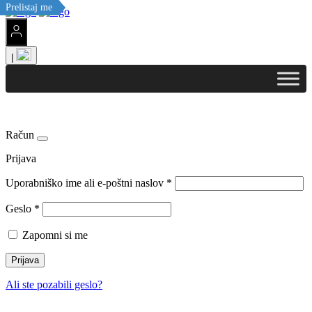
Prelistaj me
Prelistaj me
Prelistaj me
Prelistaj me
Prelistaj me
|
Račun
Prijava
Uporabniško ime ali e-poštni naslov
*
Geslo
*
Zapomni si me
Prijava
Ali ste pozabili geslo?