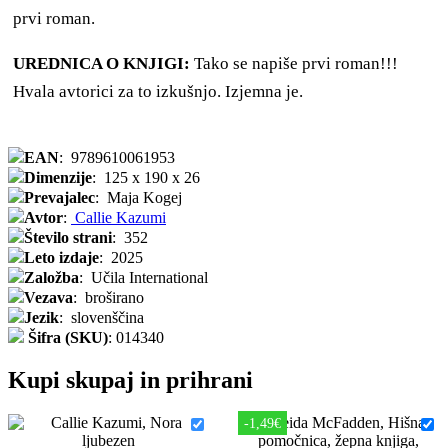
prvi roman.
UREDNICA O KNJIGI:
Tako se napiše prvi roman!!!
Hvala avtorici za to izkušnjo. Izjemna je.
EAN
:
9789610061953
Dimenzije
:
125 x 190 x 26
Prevajalec
:
Maja Kogej
Avtor
:
Callie Kazumi
Število strani
:
352
Leto izdaje
:
2025
Založba
:
Učila International
Vezava
:
broširano
Jezik
:
slovenščina
Šifra (SKU)
:
014340
Kupi skupaj in prihrani
-1,49€