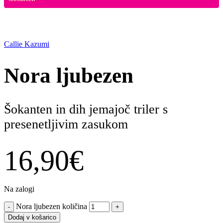
PRELISTAJ
Callie Kazumi
Nora ljubezen
Šokanten in dih jemajoč triler s
presenetljivim zasukom
16,90
€
Na zalogi
Nora ljubezen količina
-
+
Dodaj v košarico