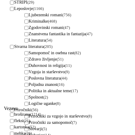
STRIPI
(29)
Leposlovje
(1166)
Ljubezenski romani
(756)
Kriminalke
(468)
Zgodovinski romani
(47)
Znanstvena fantastika in fantazija
(47)
Literatura
(54)
Stvarna literatura
(205)
Samopomoč in osebna rast
(82)
Zdravo življenje
(51)
Duhovnost in religija
(11)
Vzgoja in starševstvo
(9)
Poslovna literatura
(44)
Poljudna znanost
(16)
Politika in aktualne teme
(17)
Spolnost
(2)
Logične uganke
(8)
Vezava
Priročniki
(56)
broširano
(1214)
Priročniki za vzgojo in starševstvo
(8)
fleksi
(21)
Priročniki za samopomoč
(7)
kartonka
(52)
Slovarji
(5)
mehka
(26)