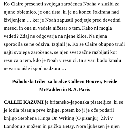
Ko Claire preseneti svojega zaročenca Noaha v službi za
njuno obletnico, je ona tista, ki je na koncu šokirana nad
življenjem … ker je Noah zapustil podjetje pred devetimi
meseci in ona ni vedela ničesar o tem. Kako ni mogla
vedeti? Zdaj ne odgovarja na njene klice. Na njena
sporočila se ne odziva. Izginil je. Ko se Claire obupno trudi
najti svojega zaročenca, se njen svet začne razbijati kot
resnica o tem, kdo je Noah v resnici. In stvari bodo kmalu
nevarno ušle izpod nadzora …
Psihološki triler za bralce Colleen Hoover, Freide
McFadden in B. A. Paris
CALLIE KAZUMI
je britansko-japonska pisateljica, ki se
je lotila pisanja prve knjige, potem ko ji je oče podaril
knjigo Stephena Kinga On Writing (O pisanju). Živi v
Londonu z možem in psičko Betsy. Nora ljubezen je njen