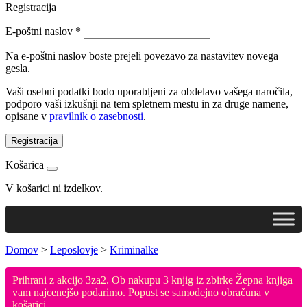
Registracija
E-poštni naslov
*
Na e-poštni naslov boste prejeli povezavo za nastavitev novega
gesla.
Vaši osebni podatki bodo uporabljeni za obdelavo vašega naročila,
podporo vaši izkušnji na tem spletnem mestu in za druge namene,
opisane v
pravilnik o zasebnosti
.
Registracija
Košarica
V košarici ni izdelkov.
Domov
>
Leposlovje
>
Kriminalke
Prihrani z akcijo 3za2. Ob nakupu 3 knjig iz zbirke Žepna knjiga
vam najcenejšo podarimo. Popust se samodejno obračuna v
košarici.