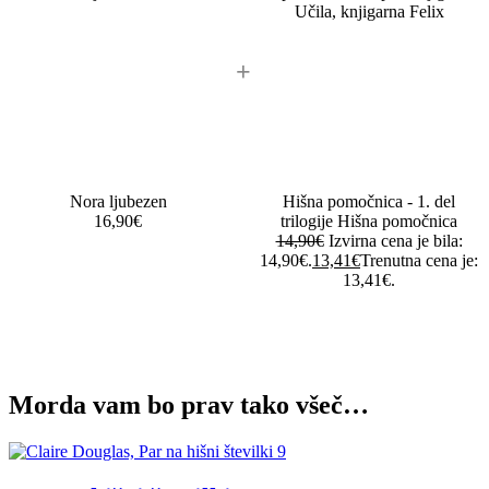
+
Nora ljubezen
Hišna pomočnica - 1. del
16,90
€
trilogije Hišna pomočnica
14,90
€
Izvirna cena je bila:
14,90€.
13,41
€
Trenutna cena je:
13,41€.
Morda vam bo prav tako všeč…