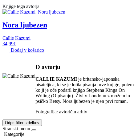
Knjige tega avtorja
Nora ljubezen
Callie Kazumi
34,99
€
Dodaj v košarico
O avtorju
CALLIE KAZUMI
je britansko-japonska
pisateljica, ki se je lotila pisanja prve knjige, potem
ko ji je oče podaril knjigo Stephena Kinga On
Writing (O pisanju). Živi v Londonu z možem in
psičko Betsy. Nora ljubezen je njen prvi roman.
Fotografija: avtoričin arhiv
Odpri filter izdelkov
Stranski menu
Kategorije