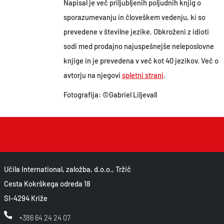
Napisal je več priljubljenih poljudnih knjig o
sporazumevanju in človeškem vedenju, ki so
prevedene v številne jezike. Obkroženi z idioti
sodi med prodajno najuspešnejše neleposlovne
knjige in je prevedena v več kot 40 jezikov. Več o
avtorju na njegovi
spletni strani
.
Fotografija: ©Gabriel Liljevall
Učila International, založba, d.o.o., Tržič
Cesta Kokrškega odreda 18
SI-4294 Križe
+386 64 24 24 07