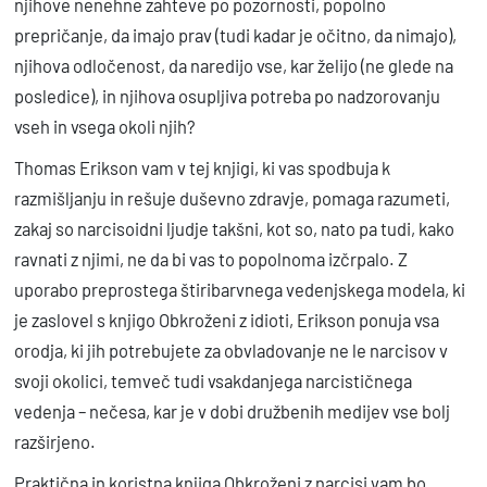
njihove nenehne zahteve po pozornosti, popolno
i
prepričanje, da imajo prav (tudi kadar je očitno, da nimajo),
k
njihova odločenost, da naredijo vse, kar želijo (ne glede na
o
posledice), in njihova osupljiva potreba po nadzorovanju
l
vseh in vsega okoli njih?
i
Thomas Erikson vam v tej knjigi, ki vas spodbuja k
č
razmišljanju in rešuje duševno zdravje, pomaga razumeti,
i
zakaj so narcisoidni ljudje takšni, kot so, nato pa tudi, kako
n
ravnati z njimi, ne da bi vas to popolnoma izčrpalo. Z
a
uporabo preprostega štiribarvnega vedenjskega modela, ki
je zaslovel s knjigo Obkroženi z idioti, Erikson ponuja vsa
orodja, ki jih potrebujete za obvladovanje ne le narcisov v
svoji okolici, temveč tudi vsakdanjega narcističnega
vedenja – nečesa, kar je v dobi družbenih medijev vse bolj
razširjeno.
Praktična in koristna knjiga Obkroženi z narcisi vam bo