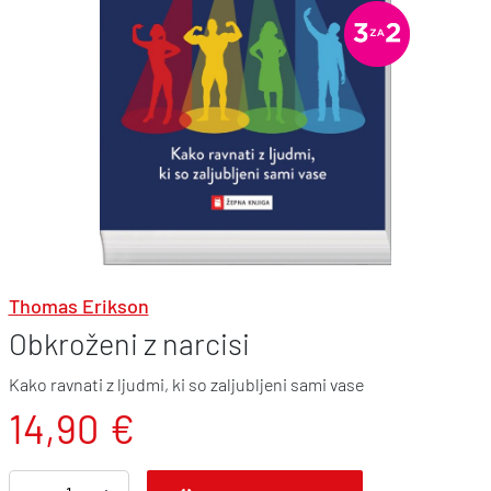
Thomas Erikson
Obkroženi z narcisi
Kako ravnati z ljudmi, ki so zaljubljeni sami vase
14,90
€
O