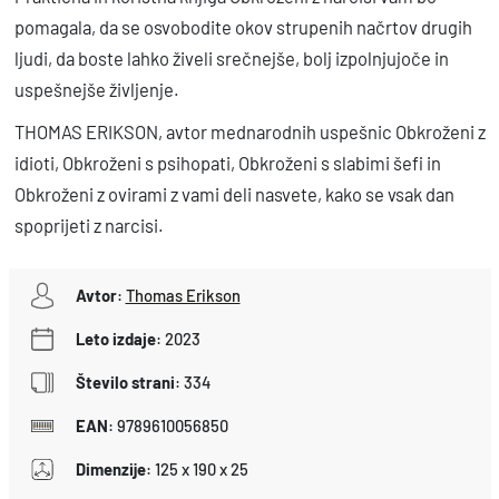
pomagala, da se osvobodite okov strupenih načrtov drugih
ljudi, da boste lahko živeli srečnejše, bolj izpolnjujoče in
uspešnejše življenje.
THOMAS ERIKSON, avtor mednarodnih uspešnic Obkroženi z
idioti, Obkroženi s psihopati, Obkroženi s slabimi šefi in
Obkroženi z ovirami z vami deli nasvete, kako se vsak dan
spoprijeti z narcisi.
Avtor
:
Thomas Erikson
Leto izdaje
:
2023
Število strani
:
334
EAN
:
9789610056850
Dimenzije
:
125 x 190 x 25