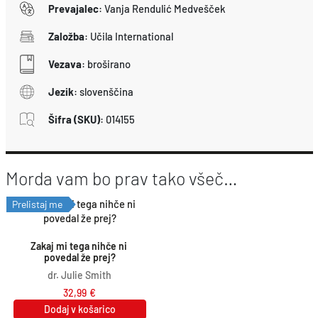
Prevajalec
:
Vanja Rendulić Medvešček
Založba
:
Učila International
Vezava
:
broširano
Jezik
:
slovenščina
Šifra (SKU)
:
014155
Morda vam bo prav tako všeč…
Prelistaj me
Zakaj mi tega nihče ni 
povedal že prej?
dr. Julie Smith
32,99
€
Dodaj v košarico