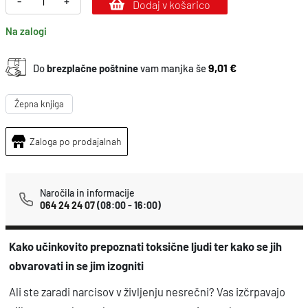
-
+
Dodaj v košarico
b
Na zalogi
k
r
9,01 €
Do
brezplačne poštnine
vam manjka še
o
ž
Žepna knjiga
e
n
Zaloga po prodajalnah
i
z
Naročila in informacije
n
064 24 24 07
(08:00 - 16:00)
a
r
Kako učinkovito prepoznati toksične ljudi ter kako se jih
c
obvarovati in se jim izogniti
i
Ali ste zaradi narcisov v življenju nesrečni? Vas izčrpavajo
s