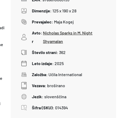
Dimenzije
:
125 x 190 x 28
Prevajalec
:
Maja Kogej
adi
Avto
:
Nicholas Sparks in M. Night
r
Shyamalan
ne
Število strani
:
362
Leto izdaje
:
2025
Založba
:
Učila International
ne
Vezava
:
broširano
Jezik
:
slovenščina
i
Šifra (SKU)
:
014394