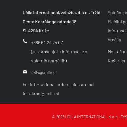
Učila International, založba, d.o.o., Tržič
Splošni p
Cesta Kokrškega odreda 18
Plačilni p
SI-4294 Križe
Informaci
Vračila
+386 64 24 24 07
(za vprašanja in informacije o
Moj račun
spletnih naročilih)
Košarica
felix@ucila.si
For international orders, please email
felix.kranj@ucila.si
© 2026 UČILA INTERNATIONAL, d.o.o., Trž