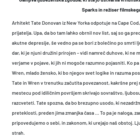
Sparks in režiser filmskeg
Arhitekt Tate Donovan iz New Yorka odpotuje na Cape Cod, d
prijatelja. Upa, da bo tam lahko obrnil nov list, saj so ga pre
akutne depresije, še vedno pa se bori z bolečino po smrti lju
dar, ki je njuni družini prirojen – vidi namreč duhove, ki ne 
verjame v pojave, ki jih ni mogoče razumno pojasniti. Ko 
Wren, mlado žensko, ki bo njegov svet logike in razuma pos
Tate in Wren v trenutku začutita povezanost, kakršne prej
mestecu pod idiličnim površjem skrivajo sovraštvo, ljubosu
razcveteti. Tate spozna, da bo brezupno usodo, ki nezadržno
preteklosti, preden jima zmanjka časa … To pa je naloga, zara
pripovedujemo o sebi, in zakonom, ki urejajo naš obstoj. Lj
strah.