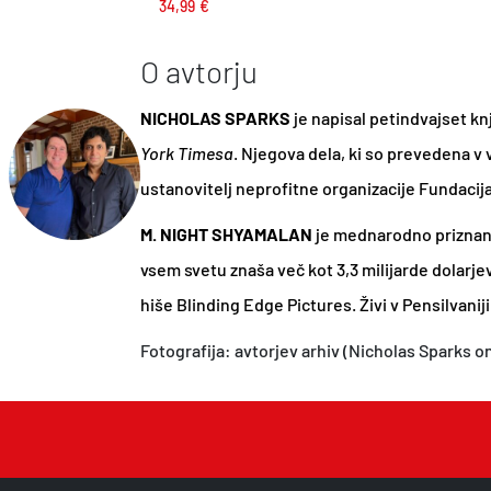
34,99
€
l
1
a
3
O avtorju
:
,
NICHOLAS SPARKS
je napisal petindvajset kn
1
4
York Timesa
. Njegova dela, ki so prevedena v v
4
1
ustanovitelj neprofitne organizacije Fundacija 
,
€
9
.
M. NIGHT SHYAMALAN
je mednarodno priznan re
0
vsem svetu znaša več kot 3,3 milijarde dolarjev
€
hiše Blinding Edge Pictures. Živi v Pensilvaniji
.
Fotografija: avtorjev arhiv (Nicholas Sparks o