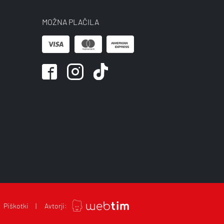
MOŽNA PLAČILA
Piškotki
Avtorji: