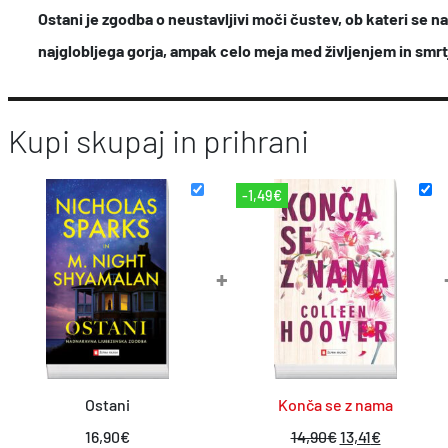
Ostani je zgodba o neustavljivi moči čustev, ob kateri se na
najglobljega gorja, ampak celo meja med življenjem in smrt
Kupi skupaj in prihrani
-1,49€
+
Ostani
Konča se z nama
I
T
16,90
€
14,90
€
13,41
€