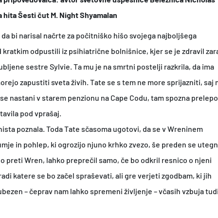
a hita Šesti čut M. Night Shyamalan
a bi narisal načrte za počitniško hišo svojega najboljšega
d kratkim odpustili iz psihiatrične bolnišnice, kjer se je zdravil zar
bljene sestre Sylvie. Ta mu je na smrtni postelji razkrila, da ima
morejo zapustiti sveta živih. Tate se s tem ne more sprijazniti, saj 
pa se nastani v starem penzionu na Cape Codu, tam spozna prelepo
tavila pod vprašaj.
 nista poznala. Toda Tate sčasoma ugotovi, da se v Wreninem
mje in pohlep, ki ogrozijo njuno krhko zvezo, še preden se uteg
 preti Wren, lahko preprečil samo, če bo odkril resnico o njeni
di katere se bo začel spraševati, ali gre verjeti zgodbam, ki jih
ubezen – čeprav nam lahko spremeni življenje – včasih vzbuja tud