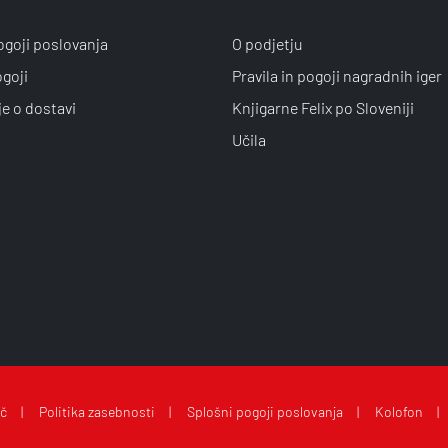
ogoji poslovanja
O podjetju
ogoji
Pravila in pogoji nagradnih iger
je o dostavi
Knjigarne Felix po Sloveniji
Učila
ič
Politika zasebnosti
Splošni pogoji poslovanja
Kolofon