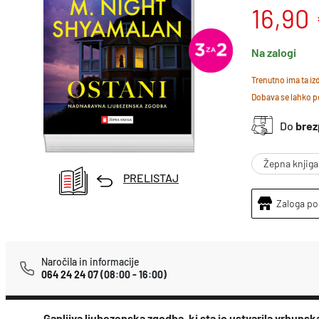
16,90
Na zalogi
Trenutno ima ta i
Dobava se lahko po
Do
brez
Žepna knjiga
PRELISTAJ
Zaloga po
Naročila in informacije
064 24 24 07
(08:00 - 16:00)
Ganljiva ljubezenska zgodba, ki sta jo ustvarila vrhun