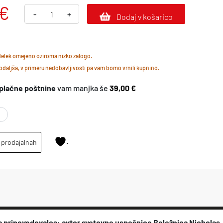
€
O
-
+
Dodaj v košarico
s
t
zdelek omejeno oziroma nizko zalogo.
a
daljša, v primeru nedobavljivosti pa vam bomo vrnili kupnino.
n
plačne poštnine
vam manjka še
39,00 €
i
k
o
l
 prodajalnah
i
č
i
n
a
ska pripovedovalca: avtor svetovne uspešnice Beležnica Nicholas