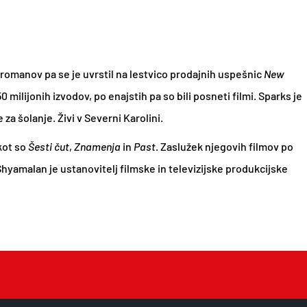
 romanov pa se je uvrstil na lestvico prodajnih uspešnic
New
milijonih izvodov, po enajstih pa so bili posneti filmi. Sparks je
a šolanje. Živi v Severni Karolini.
kot so
Šesti čut
,
Znamenja
in
Past
. Zaslužek njegovih filmov po
 Shyamalan je ustanovitelj filmske in televizijske produkcijske