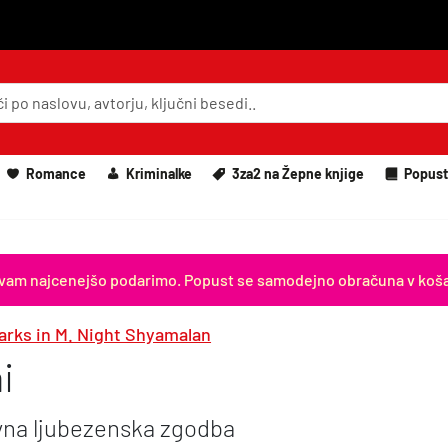
Romance
Kriminalke
3za2 na Žepne knjige
Popust
iga vam najcenejšo podarimo. Popust se samodejno obračuna v koša
arks in M. Night Shyamalan
i
na ljubezenska zgodba