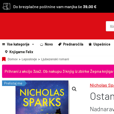
Do brezplačne poštnine vam manjka še
39,00 €
P
r
o
d
u
c
Vse kategorije
Novo
Prednaročila
Uspešnice
t
s
Knjigarne Felix
s
e
Domov
>
Leposlovje
>
Ljubezenski romani
a
r
Prihrani z akcijo 3za2. Ob nakupu 3 knjig iz zbirke Žepna knj
c
h
Prelistaj me
Nicholas Sp
Ostan
Nadnarav