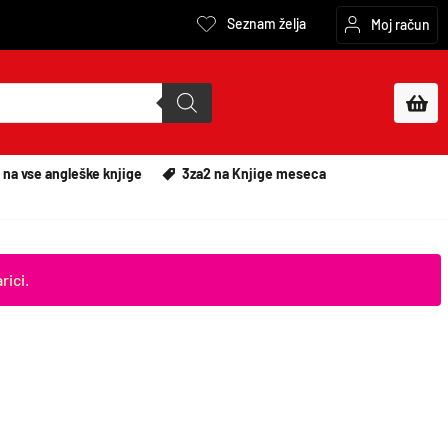
Seznam želja
Moj račun
 na vse angleške knjige
3za2 na Knjige meseca
rici.