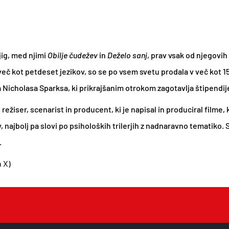
l
1
a
5
:
,
jig, med njimi
Obilje čudežev
in
Deželo sanj
, prav vsak od njegovih
1
2
eč kot petdeset jezikov, so se po vsem svetu prodala v več kot 150 
6
1
Nicholasa Sparksa, ki prikrajšanim otrokom zagotavlja štipendije z
,
€
9
.
žiser, scenarist in producent, ki je napisal in produciral filme, 
0
, najbolj pa slovi po psiholoških trilerjih z nadnaravno tematiko.
€
.
.
n X)