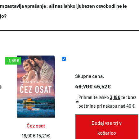
m zastavlja vprašanje: ali nas lahko ljubezen osvobodi ne le
jo?
-1,69€
Skupna cena:
+
48,70€
45,52€
Prihranite lahko
3,18€
ter brez
poštnine pri nakupu nad 40 €
Dodaj vse tri v
Čez osat
košarico
I
T
16,90
€
15,21
€