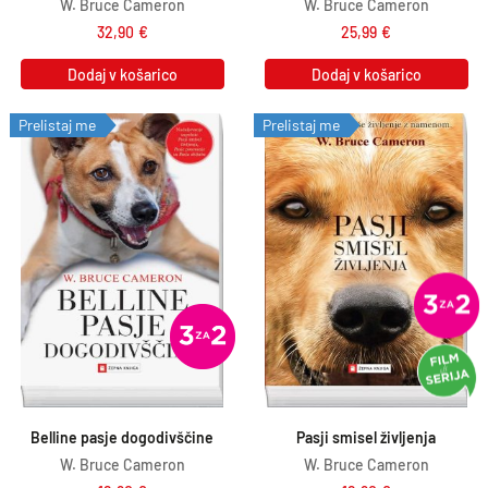
W. Bruce Cameron
W. Bruce Cameron
32,90
€
25,99
€
Dodaj v košarico
Dodaj v košarico
Prelistaj me
Prelistaj me
Belline pasje dogodivščine
Pasji smisel življenja
W. Bruce Cameron
W. Bruce Cameron