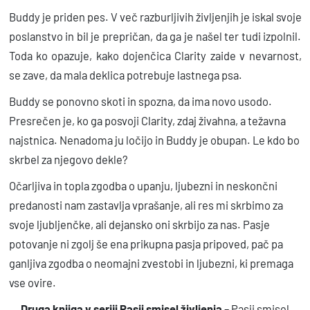
l
Buddy je priden pes. V več razburljivih življenjih je iskal svoje
i
poslanstvo in bil je prepričan, da ga je našel ter tudi izpolnil.
č
Toda ko opazuje, kako dojenčica Clarity zaide v nevarnost,
i
se zave, da mala deklica potrebuje lastnega psa.
n
Buddy se ponovno skoti in spozna, da ima novo usodo.
a
Presrečen je, ko ga posvoji Clarity, zdaj živahna, a težavna
najstnica. Nenadoma ju ločijo in Buddy je obupan. Le kdo bo
skrbel za njegovo dekle?
Očarljiva in topla zgodba o upanju, ljubezni in neskončni
predanosti nam zastavlja vprašanje, ali res mi skrbimo za
svoje ljubljenčke, ali dejansko oni skrbijo za nas. Pasje
potovanje ni zgolj še ena prikupna pasja pripoved, pač pa
ganljiva zgodba o neomajni zvestobi in ljubezni, ki premaga
vse ovire.
Druga knjiga v seriji Pasji smisel življenja
– Pasji smisel