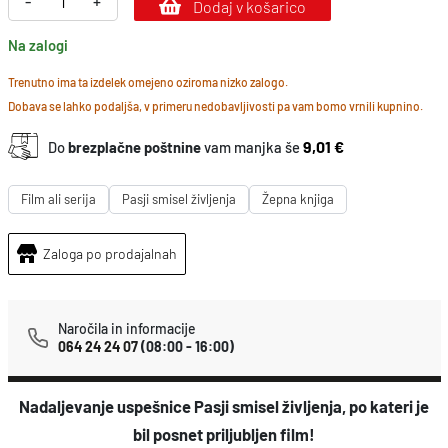
-
+
Dodaj v košarico
a
Na zalogi
s
j
Trenutno ima ta izdelek omejeno oziroma nizko zalogo.
Dobava se lahko podaljša, v primeru nedobavljivosti pa vam bomo vrnili kupnino.
e
p
9,01 €
Do
brezplačne poštnine
vam manjka še
o
t
Film ali serija
Pasji smisel življenja
Žepna knjiga
o
Zaloga po prodajalnah
v
a
n
Naročila in informacije
j
064 24 24 07
(08:00 - 16:00)
e
k
Nadaljevanje uspešnice Pasji smisel življenja, po kateri je
o
bil posnet priljubljen film!