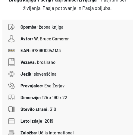
življenja, Pasje potovanje in Pasja obljuba.
Opomba
:
žepna knjiga
Avtor
:
W. Bruce Cameron
EAN
:
9789610043133
Vezava
:
broširano
Jezik
:
slovenščina
Prevajalec
:
Eva Žerjav
Dimenzije
:
125 x 190 x 22
Število strani
:
310
Leto izdaje
:
2019
Založba
:
Učila International