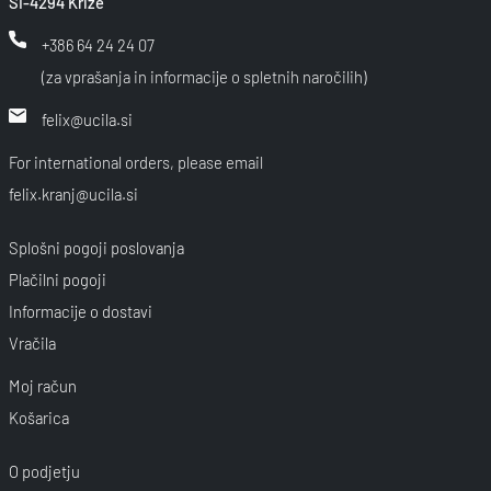
SI-4294 Križe
+386 64 24 24 07
(za vprašanja in informacije o spletnih naročilih)
felix@ucila.si
For international orders, please email
felix.kranj@ucila.si
Splošni pogoji poslovanja
Plačilni pogoji
Informacije o dostavi
Vračila
Moj račun
Košarica
O podjetju