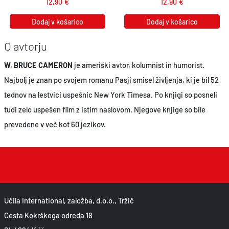
12,90
€
12,90
€
Dodaj v košarico
Dodaj v košarico
O avtorju
W. BRUCE CAMERON
je ameriški avtor, kolumnist in humorist.
Najbolj je znan po svojem romanu Pasji smisel življenja, ki je bil 52
tednov na lestvici uspešnic New York Timesa. Po knjigi so posneli
tudi zelo uspešen film z istim naslovom. Njegove knjige so bile
prevedene v več kot 60 jezikov.
Učila International, založba, d.o.o., Tržič
Cesta Kokrškega odreda 18