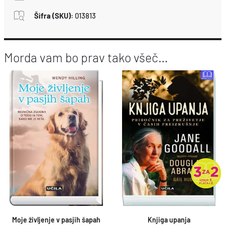
Šifra (SKU)
:
013813
Morda vam bo prav tako všeč…
Moje življenje v pasjih šapah
Knjiga upanja