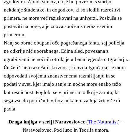
zgodovini. Zaradi sumov, da je bil povezan s smrtjo
nekdanje študentke, in dogodkov, ki so sledili razrešitvi
primera, ne more več raziskovati na univerzi. Poskuša se
postaviti na noge, a je znova soočen z nerazrešenim
primerom.
Nanj se obrne obupani oče pogrešanega fanta, saj policija
ne odkrije nič uporabnega. Edina sled, povezana z
ugrabitvami nemočnih otrok, je urbana legenda o Igračarju.
Če želi Theo razrešiti skrivnost, ki ovija Igračarja, se mora
odpovedati svojemu znanstvenemu razmišljanju in se
podati v svet, kjer imajo sanje in nočne more enako težo
kot resničnost. Poglobi se v primer in odkrije zaroto, ki
sega vse do političnih vrhov in katere zadnja žrtev še ni
padla.
Druga knjiga v seriji Naravoslovec
(
The Naturalist
) –
Naravoslovec, Pod lupo in Teorija umora.