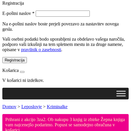
Registracija
E-poštni naslov
*
Na e-poštni naslov boste prejeli povezavo za nastavitev novega
gesla.
Vaši osebni podatki bodo uporabljeni za obdelavo vašega naročila,
podporo vaši izkušnji na tem spletnem mestu in za druge namene,
opisane v
pravilnik o zasebnosti
.
Registracija
Košarica
V košarici ni izdelkov.
Domov
>
Leposlovje
>
Kriminalke
Prihrani z akcijo 3za2. Ob nakupu 3 knjig iz zbirke Žepna knjiga
vam najcenejšo podarimo. Popust se samodejno obračuna v
košarici.