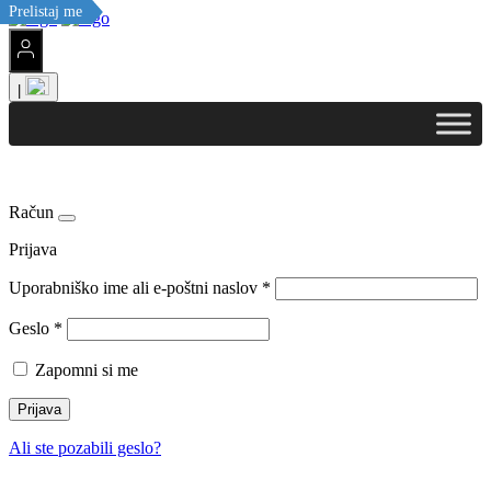
Prelistaj me
Prelistaj me
|
Račun
Prijava
Uporabniško ime ali e-poštni naslov
*
Geslo
*
Zapomni si me
Prijava
Ali ste pozabili geslo?