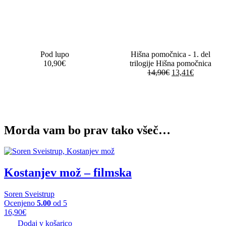
Pod lupo
Hišna pomočnica - 1. del
10,90
€
trilogije Hišna pomočnica
Izvirna
Trenutna
14,90
€
13,41
€
cena
cena
je
je:
bila:
13,41€.
14,90€.
Morda vam bo prav tako všeč…
Kostanjev mož – filmska
Soren Sveistrup
Ocenjeno
5.00
od 5
16,90
€
Dodaj v košarico