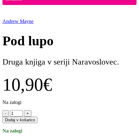
Andrew Mayne
Pod lupo
Druga knjiga v seriji Naravoslovec.
10,90
€
Na zalogi
Pod
-
+
lupo
Dodaj v košarico
količina
Na zalogi