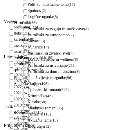
Politika in aktualne teme
(17)
Spolnost
(2)
Logične uganke
(8)
Vezava
Priročniki
(56)
broširano
(1224)
Priročniki za vzgojo in starševstvo
(8)
fleksi
(21)
Priročniki za samopomoč
(7)
kartonka
(48)
Slovarji
(5)
mehka
(26)
Kuharice
(14)
trda
(1573)
Rastlinski in živalski svet
(7)
Leto izdaje
broširano z zavihki
(180)
Zdravo življenje in wellness
(8)
2026
(196)
garnitura
(39)
Priročniki za ustvarjanje
(21)
2025
(418)
spiralna vezava
(5)
Priročniki za dom in družino
(8)
2024
(413)
Biografije in življenjske zgodbe
(96)
2023
(363)
Angleške knjige
(496)
2022
(334)
Ljubezenski romani
(212)
2021
(247)
Kriminalke
(46)
2020
(275)
Klasike
(58)
2019
(239)
Jezik
Mladinski romani
(35)
2018
(200)
slovenščina
(2715)
Fantazija
(116)
2017
(174)
angleščina
(444)
Aktualne teme
(15)
2016
(49)
Priljubljeni izbori
Biografije
(12)
2015
(36)