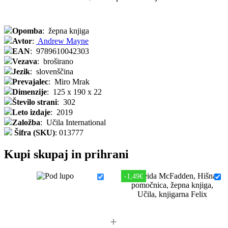
Opomba
:
žepna knjiga
Avtor
:
Andrew Mayne
EAN
:
9789610042303
Vezava
:
broširano
Jezik
:
slovenščina
Prevajalec
:
Miro Mrak
Dimenzije
:
125 x 190 x 22
Število strani
:
302
Leto izdaje
:
2019
Založba
:
Učila International
Šifra (SKU)
:
013777
Kupi skupaj in prihrani
-1,49€
+