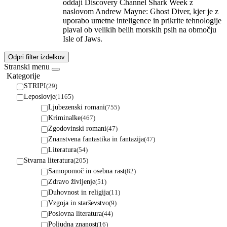
oddaji Discovery Channel Shark Week z
naslovom Andrew Mayne: Ghost Diver, kjer je z
uporabo umetne inteligence in prikrite tehnologije
plaval ob velikih belih morskih psih na območju
Isle of Jaws.
Odpri filter izdelkov
Stranski menu
Kategorije
STRIPI
(29)
Leposlovje
(1165)
Ljubezenski romani
(755)
Kriminalke
(467)
Zgodovinski romani
(47)
Znanstvena fantastika in fantazija
(47)
Literatura
(54)
Stvarna literatura
(205)
Samopomoč in osebna rast
(82)
Zdravo življenje
(51)
Duhovnost in religija
(11)
Vzgoja in starševstvo
(9)
Poslovna literatura
(44)
Poljudna znanost
(16)