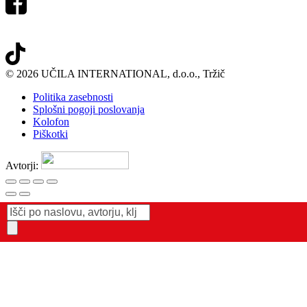
© 2026 UČILA INTERNATIONAL, d.o.o., Tržič
Politika zasebnosti
Splošni pogoji poslovanja
Kolofon
Piškotki
Avtorji:
Products
search