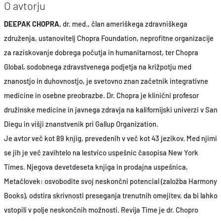
O avtorju
DEEPAK CHOPRA
, dr. med., član ameriškega zdravniškega
združenja, ustanovitelj Chopra Foundation, neprofitne organizacije
za raziskovanje dobrega počutja in humanitarnost, ter Chopra
Global, sodobnega zdravstvenega podjetja na križpotju med
znanostjo in duhovnostjo, je svetovno znan začetnik integrativne
medicine in osebne preobrazbe. Dr. Chopra je klinični profesor
družinske medicine in javnega zdravja na kalifornijski univerzi v San
Diegu in višji znanstvenik pri Gallup Organization.
Je avtor več kot 89 knjig, prevedenih v več kot 43 jezikov. Med njimi
se jih je več zavihtelo na lestvico uspešnic časopisa New York
Times. Njegova devetdeseta knjiga in prodajna uspešnica,
Metačlovek: osvobodite svoj neskončni potencial (založba Harmony
Books), odstira skrivnosti preseganja trenutnih omejitev, da bi lahko
vstopili v polje neskončnih možnosti. Revija Time je dr. Chopro