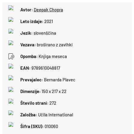
Avtor
:
Deepak Chopra
Leto izdaje
:
2021
Jezik
:
slovenščina
Vezava
:
broširano z zavihki
Opomba
:
Knjiga meseca
EAN
:
9789610048817
Prevajalec
:
Bernarda Plavec
Dimenzije
:
150 x 217 x 22
Število strani
:
272
Založba
:
Učila International
Šifra (SKU)
:
010060