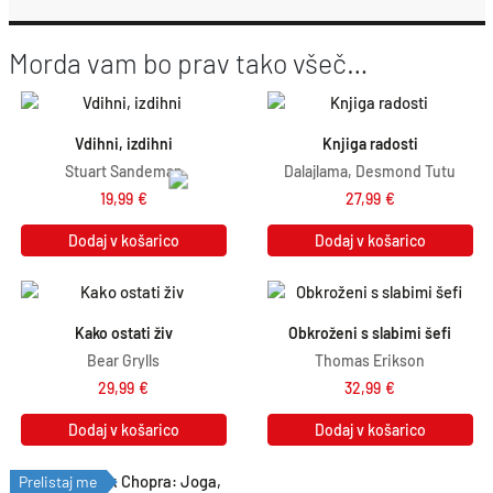
Morda vam bo prav tako všeč…
Vdihni, izdihni
Knjiga radosti
Stuart Sandeman
Dalajlama, Desmond Tutu
19,99
€
27,99
€
Dodaj v košarico
Dodaj v košarico
Kako ostati živ
Obkroženi s slabimi šefi
Bear Grylls
Thomas Erikson
29,99
€
32,99
€
Dodaj v košarico
Dodaj v košarico
Prelistaj me