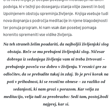
podviga, ki v težnji po doseganju stanja višje zavesti in bolj
izpolnjenem obstoju spreminja življenje. Knjiga vsebuje tudi
nova dognanja s področja meditacije in njene blagodejnosti
ter ponuja program, ki nam vsak dan posebej pomaga
korenito spremeniti vse vidike življenja.
Na teh straneh želim poudariti, da najboljši življenjski slog
obstaja. Reče se mu prebujeni življenjski slog. Ničesar
dobrega iz sedanjega življenja vam ni treba žrtvovati –
prebujenje poveča vse dobro v življenju. V resnici gre za
odločitev, da se prebudite tukaj in zdaj. To je prvi korak na
poti v prihodnost, ki se resnično obnese – za razliko od
sedanjosti, ki nam grozi s porazom. Kar velja za
meditacijo, velja tudi za preobrazbo: Sedi tam, postoj,bodi
najprej, kar si.