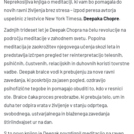
Neprekosljiva knjiga o meditaciji, ki vam bo pomagala do
a
novih ravni življenja brez stresa – izpod peresa avtorja
k
uspešnic z lestvice New York Timesa,
Deepaka Chopre
.
o
Zadnjih trideset let je Deepak Chopra na čelu revolucije na
l
področju meditacije v zahodnem svetu. Popolna
i
meditacija je zaokrožitev njegovega učenja skozi leta in
č
predstavlja izčrpen pregled ter reinterpretacijo telesnih,
i
psihičnih, čustvenih, relacijskih in duhovnih koristi tovrstne
n
vadbe. Deepak bralce vodi k prebujenju za nove ravni
a
zavedanja, ki poskrbijo za jasen pogled, ozdravijo
psihofizične tegobe in pomagajo obuditi to, kdo v resnici
ste. Bralce čaka proces preobrazbe, ki prebuja telo, um in
duha ter odpira vrata v življenje v stanju odprtega,
svobodnega, ustvarjalnega in blaženega zavedanja
štiriindvajset ur na dan.
S to novo knjigo je Deepak povzdignil meditacijo na raven