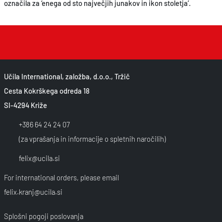
označila za ‘enega od sto največjih junakov in ikon stoletja’.
Učila International, založba, d.o.o., Tržič
Cesta Kokrškega odreda 18
SI-4294 Križe
+386 64 24 24 07
(za vprašanja in informacije o spletnih naročilih)
felix@ucila.si
For international orders, please email
felix.kranj@ucila.si
Splošni pogoji poslovanja