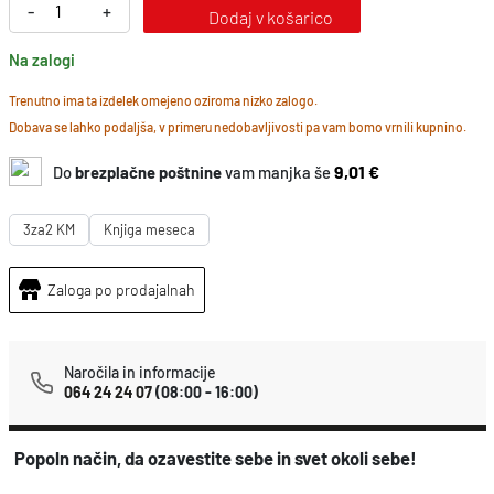
h
P
-
+
Dodaj v košarico
o
Na zalogi
p
o
Trenutno ima ta izdelek omejeno oziroma nizko zalogo.
Dobava se lahko podaljša, v primeru nedobavljivosti pa vam bomo vrnili kupnino.
l
n
9,01 €
Do
brezplačne poštnine
vam manjka še
a
m
3za2 KM
Knjiga meseca
e
Zaloga po prodajalnah
d
i
t
Naročila in informacije
a
064 24 24 07
(08:00 - 16:00)
c
i
Popoln način, da ozavestite sebe in svet okoli sebe!
j