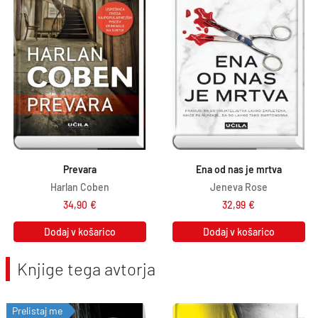
i
:
l
1
a
3
:
,
1
4
4
1
,
€
9
.
Prevara
Ena od nas je mrtva
0
Harlan Coben
Jeneva Rose
€
34,90
€
32,99
€
.
Dodaj v košarico
Dodaj v košarico
Knjige tega avtorja
Prelistaj me