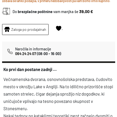
Dobava se lahko podaljša, v primeru nedobavljivosti pa vam bomo vrnili kupnino.
d
a
39,00 €
Do
brezplačne poštnine
vam manjka še
n
k
Zaloga po prodajalnah
o
l
i
Naročila in informacije
064 24 24 07
(08:00 - 16:00)
č
i
Ko prvi dan postane zadnji …
n
a
Večnamenska dvorana, osnovnošolska predstava, čudovito
mesto v okrožju Lake v Angliji. Na to idilično prizorišče stopi
samoten strelec, čigar dejanja sprožijo niz dogodkov, ki
uničujoče vplivajo na tesno povezano skupnost v
Stonesmeru.
Nekaj tednov po kataklizmi teoretiki zarot začnejo dvomiti o