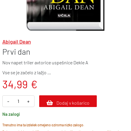
Abigail Dean
Prvi dan
Nov napet triler avtorice uspešnice Dekle A
Vse se je začelo z lažjo …
34,99
€
P
-
+
Dodaj v košarico
r
Na zalogi
v
i
Trenutno ima ta izdelek omejeno oziroma nizko zalogo.