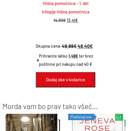
Hišna pomočnica - 1. del
trilogije Hišna pomočnica
I
T
14,90
€
13,41
€
z
r
v
e
i
n
49,89€
48,40€
Skupna cena:
r
u
Prihranite lahko
1,49€
ter brez
n
t
poštnine pri nakupu nad 40 €
a
n
c
a
Dodaj obe v košarico
e
c
n
e
Morda vam bo prav tako všeč…
a
n
j
a
Prelistaj me
e
j
b
e