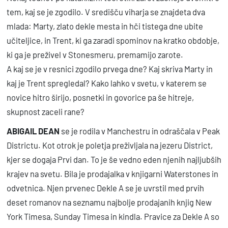
tem, kaj se je zgodilo. V središču viharja se znajdeta dva
mlada: Marty, zlato dekle mesta in hči tistega dne ubite
učiteljice, in Trent, ki ga zaradi spominov na kratko obdobje,
ki ga je preživel v Stonesmeru, premamijo zarote.
A kaj se je v resnici zgodilo prvega dne? Kaj skriva Marty in
kaj je Trent spregledal? Kako lahko v svetu, v katerem se
novice hitro širijo, posnetki in govorice pa še hitreje,
skupnost zaceli rane?
ABIGAIL DEAN
se je rodila v Manchestru in odraščala v Peak
Districtu. Kot otrok je poletja preživljala na jezeru District,
kjer se dogaja Prvi dan. To je še vedno eden njenih najljubših
krajev na svetu. Bila je prodajalka v knjigarni Waterstones in
odvetnica. Njen prvenec Dekle A se je uvrstil med prvih
deset romanov na seznamu najbolje prodajanih knjig New
York Timesa, Sunday Timesa in kindla. Pravice za Dekle A so