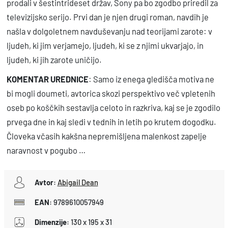
prodali v šestintrideset držav, Sony pa bo zgodbo priredil za
televizijsko serijo. Prvi dan je njen drugi roman, navdih je
našla v dolgoletnem navduševanju nad teorijami zarote: v
ljudeh, ki jim verjamejo, ljudeh, ki se z njimi ukvarjajo, in
ljudeh, ki jih zarote uničijo.
KOMENTAR UREDNICE
: Samo iz enega gledišča motiva ne
bi mogli doumeti, avtorica skozi perspektivo več vpletenih
oseb po koščkih sestavlja celoto in razkriva, kaj se je zgodilo
prvega dne in kaj sledi v tednih in letih po krutem dogodku.
Človeka včasih kakšna nepremišljena malenkost zapelje
naravnost v pogubo …
Avtor
:
Abigail Dean
EAN
:
9789610057949
Dimenzije
:
130 x 195 x 31