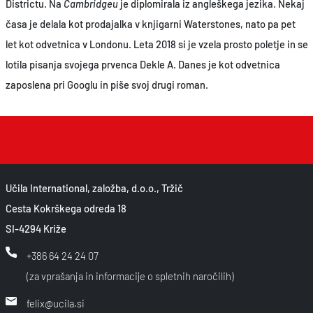
Districtu. Na
Cambridgeu
je diplomirala iz angleškega jezika. Nekaj
časa je delala kot prodajalka v knjigarni Waterstones, nato pa pet
let kot odvetnica v Londonu. Leta 2018 si je vzela prosto poletje in se
lotila pisanja svojega prvenca Dekle A. Danes je kot odvetnica
zaposlena pri Googlu in piše svoj drugi roman.
Učila International, založba, d.o.o., Tržič
Cesta Kokrškega odreda 18
SI-4294 Križe
+386 64 24 24 07
(za vprašanja in informacije o spletnih naročilih)
felix@ucila.si