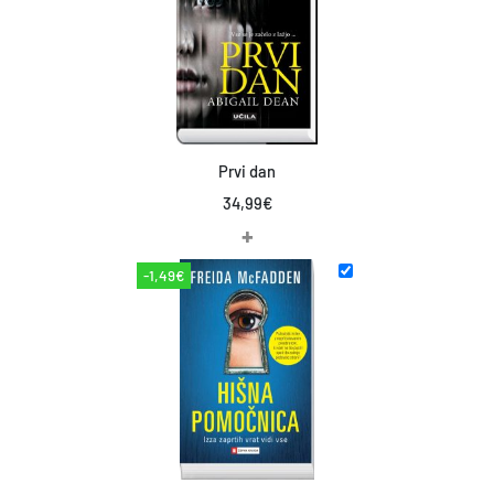
Prvi dan
34,99
€
+
-1,49€