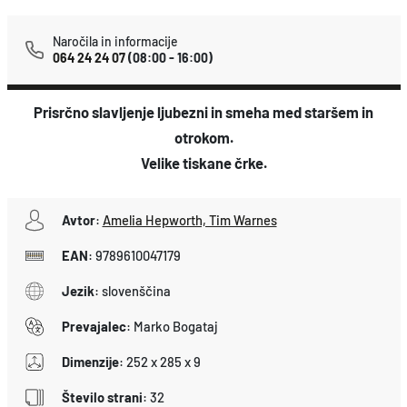
n
o
Naročila in informacije
064 24 24 07
(08:00 - 16:00)
č
i
Prisrčno slavljenje ljubezni in smeha med staršem in
n
otrokom.
d
Velike tiskane črke.
a
n
k
Avtor
:
Amelia Hepworth, Tim Warnes
o
EAN
:
9789610047179
l
Jezik
:
slovenščina
i
č
Prevajalec
:
Marko Bogataj
i
Dimenzije
:
252 x 285 x 9
n
Število strani
:
32
a