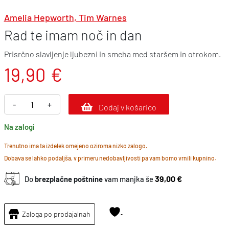
Amelia Hepworth, Tim Warnes
Rad te imam noč in dan
Prisrčno slavljenje ljubezni in smeha med staršem in otrokom.
19,90
€
R
-
+
Dodaj v košarico
a
Na zalogi
d
t
Trenutno ima ta izdelek omejeno oziroma nizko zalogo.
Dobava se lahko podaljša, v primeru nedobavljivosti pa vam bomo vrnili kupnino.
e
i
39,00 €
Do
brezplačne poštnine
vam manjka še
m
a
Zaloga po prodajalnah
m