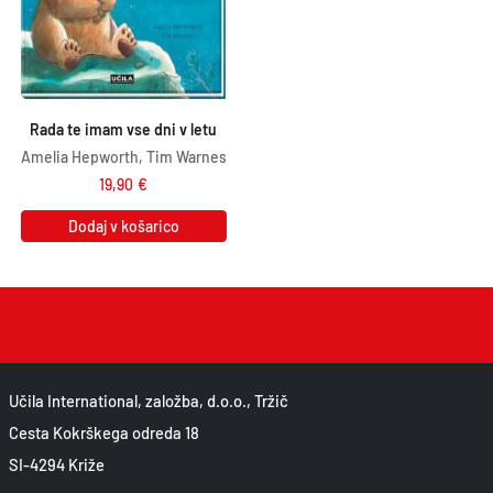
Rada te imam vse dni v letu
Amelia Hepworth, Tim Warnes
19,90
€
Dodaj v košarico
Učila International, založba, d.o.o., Tržič
Cesta Kokrškega odreda 18
SI-4294 Križe