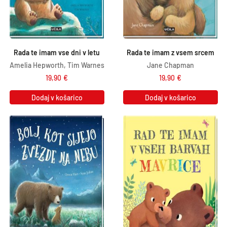
Rada te imam vse dni v letu
Rada te imam z vsem srcem
Amelia Hepworth, Tim Warnes
Jane Chapman
19,90
€
19,90
€
Dodaj v košarico
Dodaj v košarico