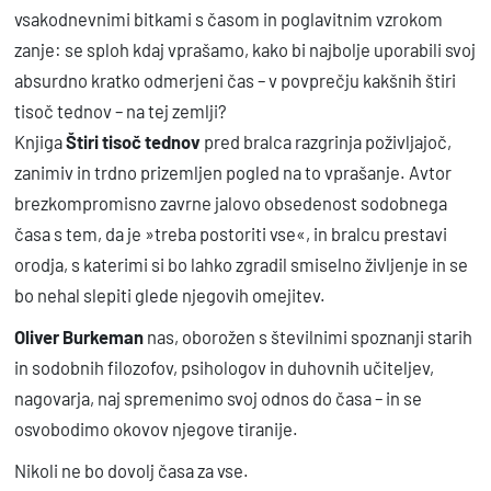
i
vsakodnevnimi bitkami s časom in poglavitnim vzrokom
zanje: se sploh kdaj vprašamo, kako bi najbolje uporabili svoj
č
absurdno kratko odmerjeni čas – v povprečju kakšnih štiri
i
tisoč tednov – na tej zemlji?
n
Knjiga
Štiri tisoč tednov
pred bralca razgrinja poživljajoč,
a
zanimiv in trdno prizemljen pogled na to vprašanje. Avtor
brezkompromisno zavrne jalovo obsedenost sodobnega
časa s tem, da je »treba postoriti vse«, in bralcu prestavi
orodja, s katerimi si bo lahko zgradil smiselno življenje in se
bo nehal slepiti glede njegovih omejitev.
Oliver Burkeman
nas, oborožen s številnimi spoznanji starih
in sodobnih filozofov, psihologov in duhovnih učiteljev,
nagovarja, naj spremenimo svoj odnos do časa – in se
osvobodimo okovov njegove tiranije.
Nikoli ne bo dovolj časa za vse.