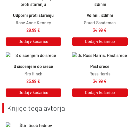
Odporni proti staranju
Vdihni, izdihni
Rose Anne Kenney
Stuart Sandeman
29,99
€
34,99
€
Dodaj v košarico
Dodaj v košarico
S čiščenjem do sreče
Past sreče
Mrs Hinch
Russ Harris
25,99
€
34,99
€
Dodaj v košarico
Dodaj v košarico
Knjige tega avtorja