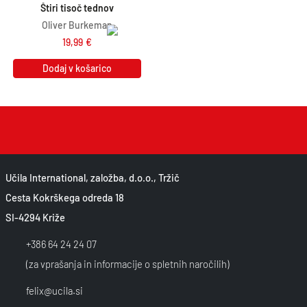
Štiri tisoč tednov
Oliver Burkeman
19,99
€
Dodaj v košarico
Učila International, založba, d.o.o., Tržič
Cesta Kokrškega odreda 18
SI-4294 Križe
+386 64 24 24 07
(za vprašanja in informacije o spletnih naročilih)
felix@ucila.si