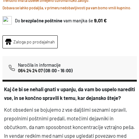
r
h
Trenutno ima ta izdelek omejeno oziroma nizko zalogo.
Dobava se lahko podaljša, v primeru nedobavljivosti pa vam bomo vrnili kupnino.
i
t
9,01 €
Do
brezplačne poštnine
vam manjka še
i
s
Zaloga po prodajalnah
o
č
t
Naročila in informacije
064 24 24 07
(08:00 - 16:00)
e
d
Kaj če bi se nehali gnati v upanju, da vam bo uspelo narediti
n
vse, in se končno spravili k temu, kar dejansko šteje?
o
v
Kot obsedeni se bojujemo z vse daljšimi seznami opravil,
k
prepolnimi poštnimi predali, motečimi dejavniki in
o
občutkom, da nam sposobnost koncentracije vztrajno peša.
l
In vendar redkim med nami uspe ugledati povezavo med