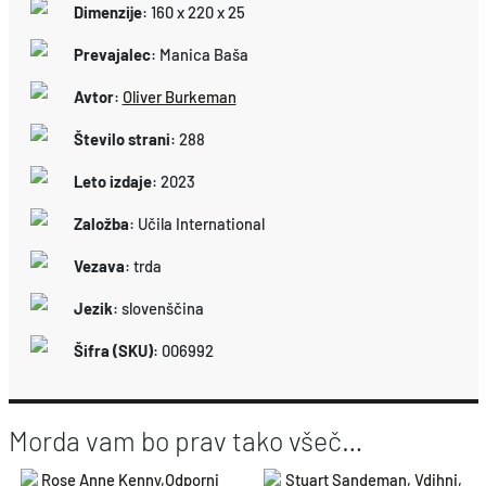
Dimenzije
:
160 x 220 x 25
Prevajalec
:
Manica Baša
Avtor
:
Oliver Burkeman
Število strani
:
288
Leto izdaje
:
2023
Založba
:
Učila International
Vezava
:
trda
Jezik
:
slovenščina
Šifra (SKU)
:
006992
Morda vam bo prav tako všeč…