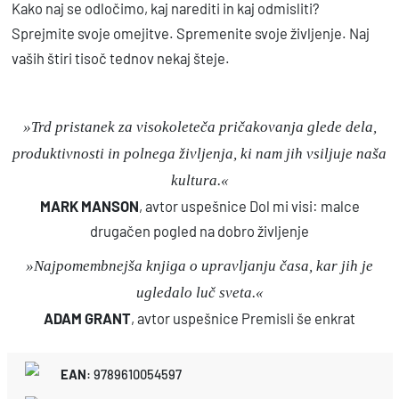
Kako naj se odločimo, kaj narediti in kaj odmisliti?
Sprejmite svoje omejitve. Spremenite svoje življenje. Naj
vaših štiri tisoč tednov nekaj šteje.
»Trd pristanek za visokoleteča pričakovanja glede dela,
produktivnosti in polnega življenja, ki nam jih vsiljuje naša
kultura.«
MARK MANSON
, avtor uspešnice Dol mi visi: malce
drugačen pogled na dobro življenje
»Najpomembnejša knjiga o upravljanju časa, kar jih je
ugledalo luč sveta.«
ADAM GRANT
, avtor uspešnice Premisli še enkrat
EAN
:
9789610054597