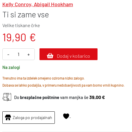
Kelly Conroy, Abigail Hookham
Ti si zame vse
Velike tiskane črke
19,90
€
T
-
+
Dodaj v košarico
i
Na zalogi
s
i
Trenutno ima ta izdelek omejeno oziroma nizko zalogo.
Dobava se lahko podaljša, v primeru nedobavljivosti pa vam bomo vrnili kupnino.
z
a
39,00 €
Do
brezplačne poštnine
vam manjka še
m
e
Zaloga po prodajalnah
v
s