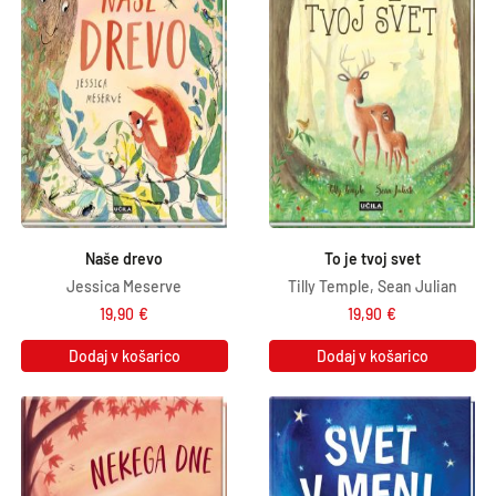
Naše drevo
To je tvoj svet
Jessica Meserve
Tilly Temple, Sean Julian
19,90
€
19,90
€
Dodaj v košarico
Dodaj v košarico