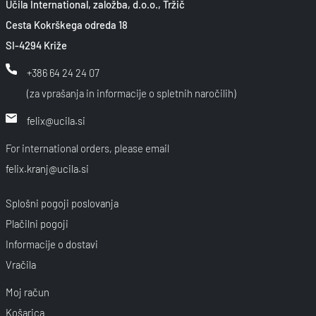
Učila International, založba, d.o.o., Tržič
Cesta Kokrškega odreda 18
SI-4294 Križe
+386 64 24 24 07
(za vprašanja in informacije o spletnih naročilih)
felix@ucila.si
For international orders, please email
felix.kranj@ucila.si
Splošni pogoji poslovanja
Plačilni pogoji
Informacije o dostavi
Vračila
Moj račun
Košarica