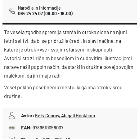
e
Naročila in informacije
064 24 24 07
(08:00 - 16:00)
k
o
Ta vesela zgodba spremlja starša in otroka slona na njuni
l
letni selitvi, da bi se pridružila čredi, in slavi načine, na
i
katere je otrok »vse« svojim staršem in skupnosti.
č
Avtorici sta z liričnim besedilom in čudovitimi ilustracijami
i
narave našli popoln način, da starši in družine povejo svojim
n
malčkom, da jih imajo radi.
a
Vesel poklon posebnemu mestu, ki ga ima otrok v srcu
družine.
Avtor
:
Kelly Conroy, Abigail Hookham
EAN
:
9789610058007