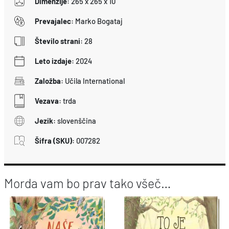
Dimenzije
:
265 x 265 x 10
Prevajalec
:
Marko Bogataj
Število strani
:
28
Leto izdaje
:
2024
Založba
:
Učila International
Vezava
:
trda
Jezik
:
slovenščina
Šifra (SKU)
:
007282
Morda vam bo prav tako všeč…