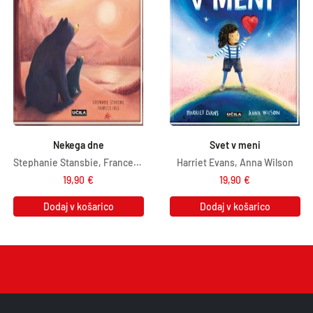
Nekega dne
Svet v meni
Stephanie Stansbie, Frances Ives
Harriet Evans, Anna Wilson
19,90
€
19,90
€
Dodaj v košarico
Dodaj v košarico