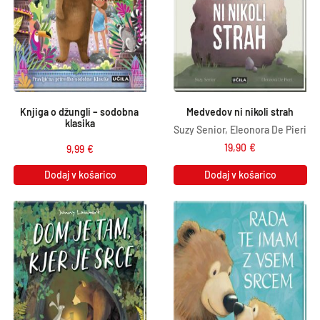
Knjiga o džungli – sodobna 
Medvedov ni nikoli strah
klasika
Suzy Senior, Eleonora De Pieri
19,90
€
9,99
€
Dodaj v košarico
Dodaj v košarico