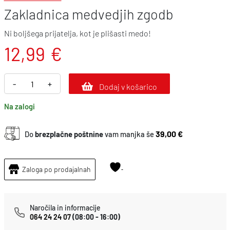
Zakladnica medvedjih zgodb
Ni boljšega prijatelja, kot je plišasti medo!
12,99
€
Z
-
+
Dodaj v košarico
a
Na zalogi
k
l
39,00 €
Do
brezplačne poštnine
vam manjka še
a
d
n
Zaloga po prodajalnah
i
c
Naročila in informacije
a
064 24 24 07
(08:00 - 16:00)
m