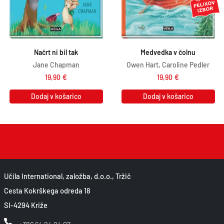
Načrt ni bil tak
Medvedka v čolnu
Jane Chapman
Owen Hart, Caroline Pedler
19,90
€
19,90
€
Dodaj v košarico
Dodaj v košarico
Učila International, založba, d.o.o., Tržič
Cesta Kokrškega odreda 18
SI-4294 Križe