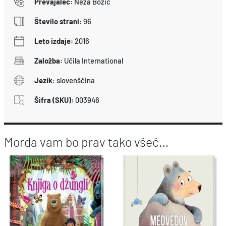
Prevajalec
:
Neža Božič
l
Število strani
:
96
i
č
Leto izdaje
:
2016
i
Založba
:
Učila International
n
a
Jezik
:
slovenščina
Šifra (SKU)
:
003946
Morda vam bo prav tako všeč…