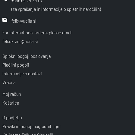
+386 64 24 24 07
(za vprašanja in informacije o spletnih naročilih)
felix@ucila.si
For international orders, please email
felix.kranj@ucila.si
Splošni pogoji poslovanja
Plačilni pogoji
Informacije o dostavi
Vračila
Moj račun
Košarica
O podjetju
Pravila in pogoji nagradnih iger