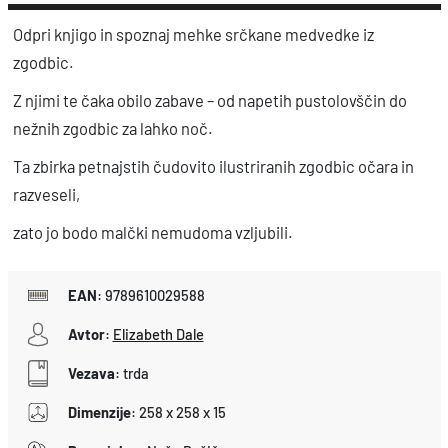
e
Odpri knjigo in spoznaj mehke srčkane medvedke iz
d
zgodbic.
v
Z njimi te čaka obilo zabave – od napetih pustolovščin do
e
nežnih zgodbic za lahko noč.
d
Ta zbirka petnajstih čudovito ilustriranih zgodbic očara in
j
razveseli,
i
h
zato jo bodo malčki nemudoma vzljubili.
z
g
EAN
:
9789610029588
o
Avtor
:
Elizabeth Dale
d
Vezava
:
trda
b
k
Dimenzije
:
258 x 258 x 15
o