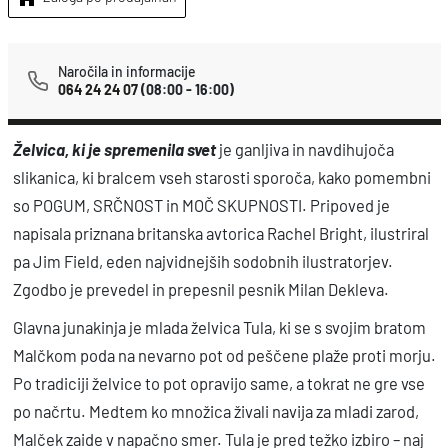
k
i
j
Naročila in informacije
064 24 24 07
(08:00 - 16:00)
e
s
Želvica, ki je spremenila svet
je ganljiva in navdihujoča
p
slikanica, ki bralcem vseh starosti sporoča, kako pomembni
r
so POGUM, SRČNOST in MOČ SKUPNOSTI. Pripoved je
e
napisala priznana britanska avtorica Rachel Bright, ilustriral
m
pa Jim Field, eden najvidnejših sodobnih ilustratorjev.
e
Zgodbo je prevedel in prepesnil pesnik Milan Dekleva.
n
i
Glavna junakinja je mlada želvica Tula, ki se s svojim bratom
Malčkom poda na nevarno pot od peščene plaže proti morju.
l
Po tradiciji želvice to pot opravijo same, a tokrat ne gre vse
a
po načrtu. Medtem ko množica živali navija za mladi zarod,
s
Malček zaide v napačno smer. Tula je pred težko izbiro – naj
v