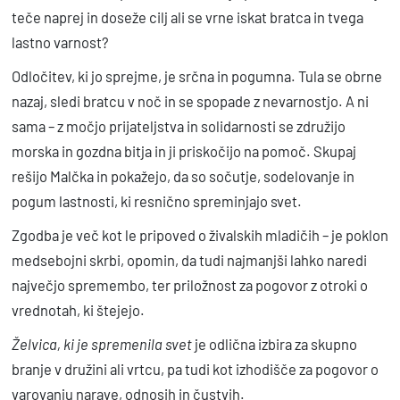
teče naprej in doseže cilj ali se vrne iskat bratca in tvega
e
lastno varnost?
t
k
Odločitev, ki jo sprejme, je srčna in pogumna. Tula se obrne
o
nazaj, sledi bratcu v noč in se spopade z nevarnostjo. A ni
l
sama – z močjo prijateljstva in solidarnosti se združijo
i
morska in gozdna bitja in ji priskočijo na pomoč. Skupaj
rešijo Malčka in pokažejo, da so sočutje, sodelovanje in
č
pogum lastnosti, ki resnično spreminjajo svet.
i
n
Zgodba je več kot le pripoved o živalskih mladičih – je poklon
a
medsebojni skrbi, opomin, da tudi najmanjši lahko naredi
največjo spremembo, ter priložnost za pogovor z otroki o
vrednotah, ki štejejo.
Želvica, ki je spremenila svet
je odlična izbira za skupno
branje v družini ali vrtcu, pa tudi kot izhodišče za pogovor o
varovanju narave, odnosih in čustvih.