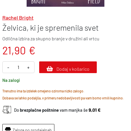
Rachel Bright
Želvica, ki je spremenila svet
Odlična izbira za skupno branje v družini ali vrtcu
21,90
€
Ž
-
+
Dodaj v košarico
e
Na zalogi
l
v
Trenutno ima ta izdelek omejeno oziroma nizko zalogo.
Dobava se lahko podaljša, v primeru nedobavljivosti pa vam bomo vrnili kupnino.
i
c
9,01 €
Do
brezplačne poštnine
vam manjka še
a
,
Zaloga po prodajalnah