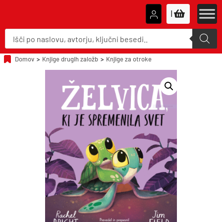
|
P
r
o
d
u
Domov
>
Knjige drugih založb
>
Knjige za otroke
c
t
s
s
e
a
r
c
h