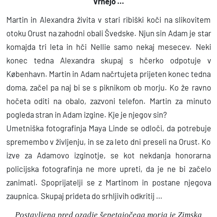
vrnejo …
i
Martin in Alexandra živita v stari ribiški koči na slikovitem
n
otoku Orust na zahodni obali Švedske. Njun sin Adam je star
a
komajda tri leta in hči Nellie samo nekaj mesecev. Neki
konec tedna Alexandra skupaj s hčerko odpotuje v
København. Martin in Adam načrtujeta prijeten konec tedna
doma, začel pa naj bi se s piknikom ob morju. Ko že ravno
hočeta oditi na obalo, zazvoni telefon. Martin za minuto
pogleda stran in Adam izgine. Kje je njegov sin?
Umetniška fotografinja Maya Linde se odloči, da potrebuje
spremembo v življenju, in se za leto dni preseli na Orust. Ko
izve za Adamovo izginotje, se kot nekdanja honorarna
policijska fotografinja ne more upreti, da je ne bi začelo
zanimati. Spoprijatelji se z Martinom in postane njegova
zaupnica. Skupaj prideta do srhljivih odkritij …
Postavljena pred ozadje šepetajočega morja je Zimska