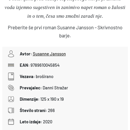
voda izjemno sugestiven in zanimivo napet roman o žalosti
in o tem, česa smo zmožni zaradi nje.
Preberite še prvi roman Susanne Jansson – Skrivnostno
barje.
Avtor
:
Susanne Jansson
EAN
:
9789610045854
Vezava
:
broširano
Prevajalec
:
Danni Stražar
Dimenzije
:
125 x 190 x 19
Število strani
:
266
Leto izdaje
:
2020