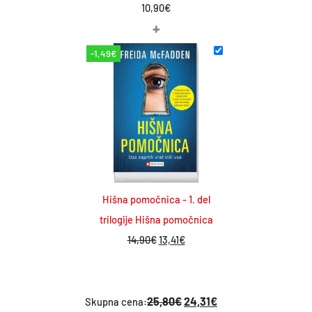
10,90
€
+
-1,49€
Hišna pomočnica - 1. del
trilogije Hišna pomočnica
I
T
14,90
€
13,41
€
z
r
v
e
i
n
25,80€
24,31€
Skupna cena: