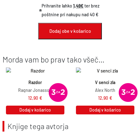
r
u
Prihranite lahko
1,49€
ter brez
n
t
poštnine pri nakupu nad 40 €
a
n
c
a
Dodaj obe v košarico
e
c
n
e
Morda vam bo prav tako všeč…
a
n
j
a
e
j
Razdor
V senci zla
b
e
Ragnar Jonasson
Alex North
i
:
12,90
€
12,90
€
l
1
Dodaj v košarico
Dodaj v košarico
a
3
:
,
Knjige tega avtorja
1
4
4
1