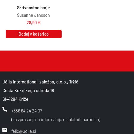
Skrivnostno barje
Susanne Jansson
28,90
€
Dodaj v košarico
Učila International, založba, d.o.o., Tržič
Cesta Kokrškega odreda 18
SI-4294 Križe
+386 64 24 24 07
(za vprašanja in informacije o spletnih naročilih)
felix@ucila.si