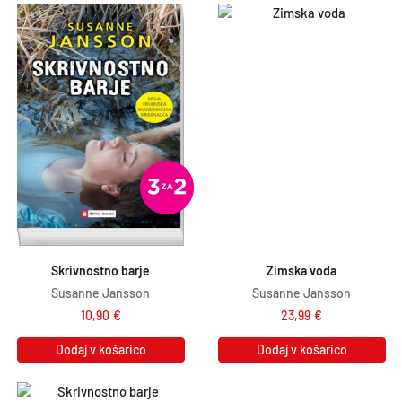
,
€
9
.
0
€
.
Skrivnostno barje
Zimska voda
Susanne Jansson
Susanne Jansson
10,90
€
23,99
€
Dodaj v košarico
Dodaj v košarico