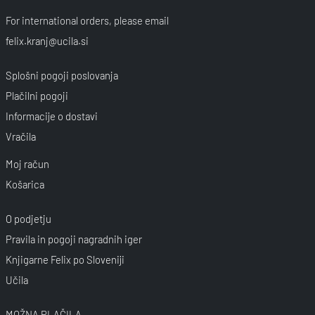
For international orders, please email
felix.kranj@ucila.si
Splošni pogoji poslovanja
Plačilni pogoji
Informacije o dostavi
Vračila
Moj račun
Košarica
O podjetju
Pravila in pogoji nagradnih iger
Knjigarne Felix po Sloveniji
Učila
MOŽNA PLAČILA