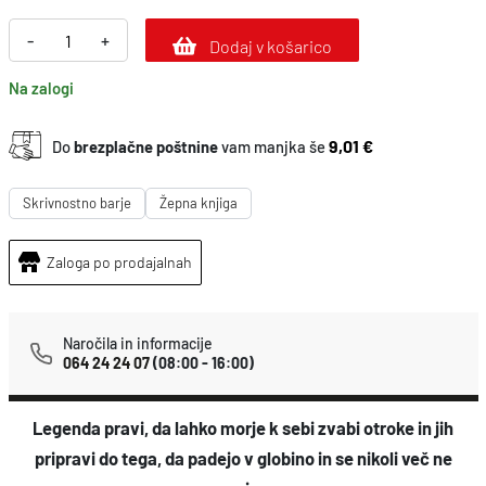
Z
-
+
Dodaj v košarico
i
Na zalogi
m
s
9,01 €
Do
brezplačne poštnine
vam manjka še
k
a
Skrivnostno barje
Žepna knjiga
v
o
Zaloga po prodajalnah
d
a
Naročila in informacije
k
064 24 24 07
(08:00 - 16:00)
o
l
Legenda pravi, da lahko morje k sebi zvabi otroke in jih
i
pripravi do tega, da padejo v globino in se nikoli več ne
č