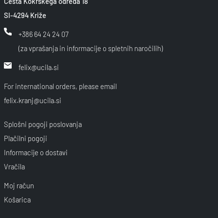
Cesta Kokrškega odreda 18
SI-4294 Križe
+386 64 24 24 07
(za vprašanja in informacije o spletnih naročilih)
felix@ucila.si
For international orders, please email
felix.kranj@ucila.si
Splošni pogoji poslovanja
Plačilni pogoji
Informacije o dostavi
Vračila
Moj račun
Košarica