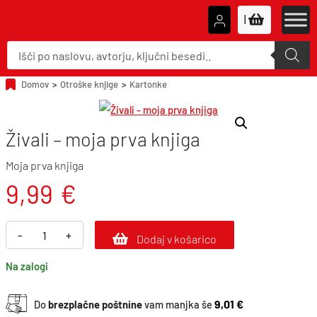
|
P
r
o
d
u
Domov
>
Otroške knjige
>
Kartonke
c
t
s
s
Živali – moja prva knjiga
e
a
r
c
Moja prva knjiga
h
9,99
€
Ž
-
+
Dodaj v košarico
i
Na zalogi
v
a
9,01 €
Do
brezplačne poštnine
vam manjka še
l