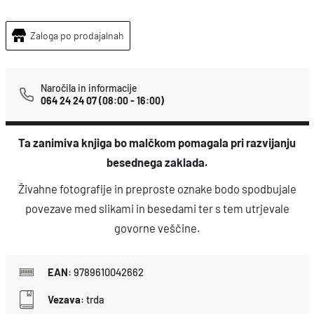
i
-
Zaloga po prodajalnah
m
o
Naročila in informacije
j
064 24 24 07
(08:00 - 16:00)
a
p
Ta zanimiva knjiga bo malčkom pomagala pri razvijanju
r
besednega zaklada.
v
Živahne fotografije in preproste oznake bodo spodbujale
a
povezave med slikami in besedami ter s tem utrjevale
k
govorne veščine.
n
j
EAN
:
9789610042662
i
Vezava
:
trda
g