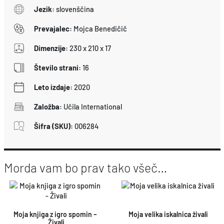
a
Jezik
:
slovenščina
k
Prevajalec
:
Mojca Benedičič
o
l
Dimenzije
:
230 x 210 x 17
i
Število strani
:
16
č
Leto izdaje
:
2020
i
n
Založba
:
Učila International
a
Šifra (SKU)
:
006284
Morda vam bo prav tako všeč…
Moja knjiga z igro spomin – 
Moja velika iskalnica živali
Živali