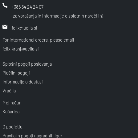
+386 64 24 24 07
(za vprašanja in informacije o spletnih naročilih)
felix@ucila.si
For international orders, please email
felix.kranj@ucila.si
Splošni pogoji poslovanja
Plačilni pogoji
Informacije o dostavi
Vračila
Moj račun
Košarica
O podjetju
Pravila in pogoji nagradnih iger