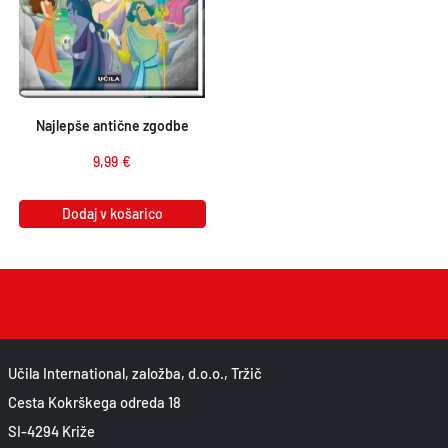
Najlepše antične zgodbe
9,99
€
Dodaj v košarico
Učila International, založba, d.o.o., Tržič
Cesta Kokrškega odreda 18
SI-4294 Križe