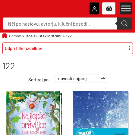
P
r
o
d
u
Domov
>
Izdelek Število strani
>
122
c
t
Odpri filter izdelkov
s
s
e
a
122
r
c
h
Sortiraj po