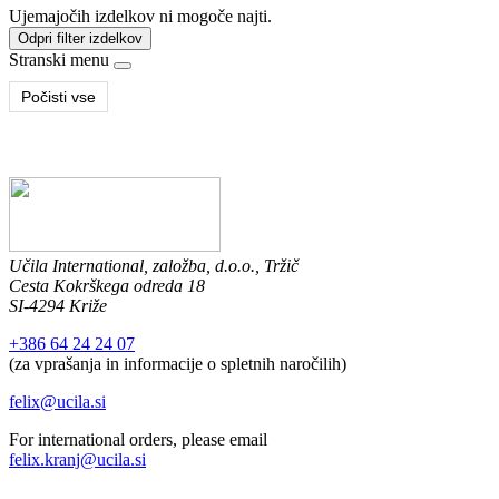
Ujemajočih izdelkov ni mogoče najti.
Odpri filter izdelkov
Stranski menu
Počisti vse
Učila International, založba, d.o.o., Tržič
Cesta Kokrškega odreda 18
SI-4294 Križe
+386 64 24 24 07
(za vprašanja in informacije o spletnih naročilih)
felix@ucila.si
For international orders, please email
felix.kranj@ucila.si