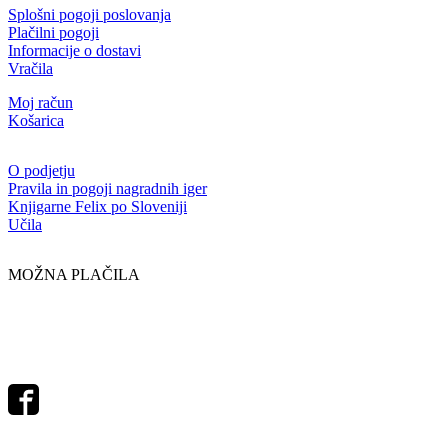
Splošni pogoji poslovanja
Plačilni pogoji
Informacije o dostavi
Vračila
Moj račun
Košarica
O podjetju
Pravila in pogoji nagradnih iger
Knjigarne Felix po Sloveniji
Učila
MOŽNA PLAČILA