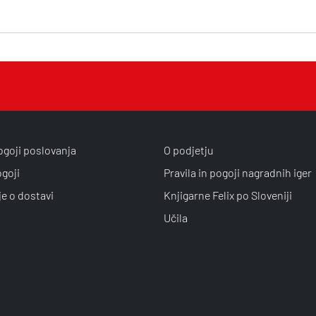
ogoji poslovanja
O podjetju
ogoji
Pravila in pogoji nagradnih iger
je o dostavi
Knjigarne Felix po Sloveniji
Učila