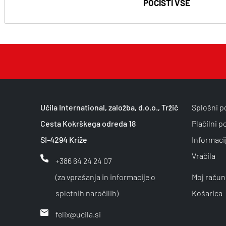
POČISTI VSE
Učila International, založba, d.o.o., Tržič
Splošni p
Cesta Kokrškega odreda 18
Plačilni p
SI-4294 Križe
Informaci
Vračila
+386 64 24 24 07
(za vprašanja in informacije o
Moj račun
spletnih naročilih)
Košarica
felix@ucila.si