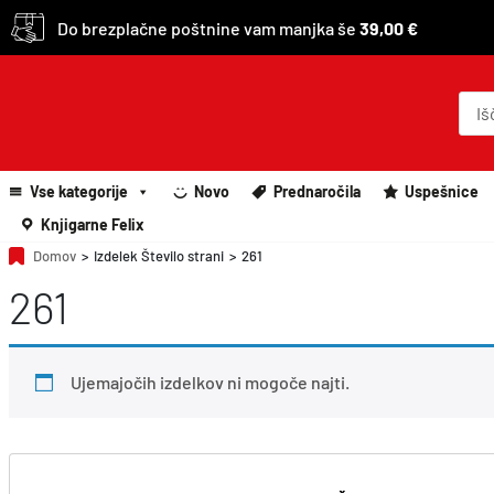
Do brezplačne poštnine vam manjka še
39,00 €
P
r
o
d
u
c
Vse kategorije
Novo
Prednaročila
Uspešnice
t
s
Knjigarne Felix
s
e
Domov
>
Izdelek Število strani
>
261
a
261
r
c
h
Ujemajočih izdelkov ni mogoče najti.