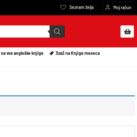
Seznam želja
Moj račun
 na vse angleške knjige
3za2 na Knjige meseca