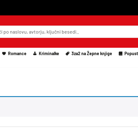
Romance
Kriminalke
3za2 na Žepne knjige
Popust