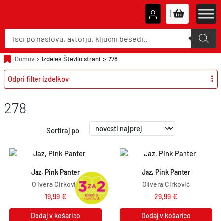
|
P
r
o
d
u
Domov
>
Izdelek Število strani
>
278
c
t
Odpri filter izdelkov
s
s
e
a
278
r
c
h
Sortiraj po
Jaz, Pink Panter
Jaz, Pink Panter
Olivera Ćirković
Olivera Ćirković
19,99
€
29,99
€
Dodaj v košarico
Dodaj v košarico