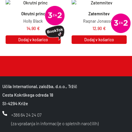
Okrutni princ
Zatemnitev
Holly Black
Ragnar Jonasson
14,90
€
12,90
€
Dodaj v košarico
Dodaj v košarico
Učila International, založba, d.o.o., Tržič
Cesta Kokrškega odreda 18
SI-4294 Križe
+386 64 24 24 07
(za vprašanja in informacije o spletnih naročilih)