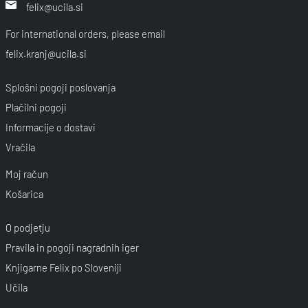
felix@ucila.si
For international orders, please email
felix.kranj@ucila.si
Splošni pogoji poslovanja
Plačilni pogoji
Informacije o dostavi
Vračila
Moj račun
Košarica
O podjetju
Pravila in pogoji nagradnih iger
Knjigarne Felix po Sloveniji
Učila