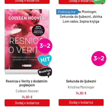
Dodaj v košarico
Dodaj v košarico
Prelistaj me
Resnica o Verity z dodatnim 
Sekunda do ljubezni
poglavjem
Kristina Moninger
Colleen Hoover
14,90
€
14,90
€
Dodaj v košarico
Dodaj v košarico