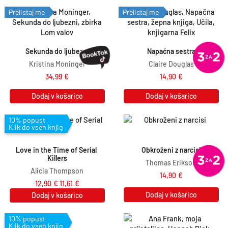
Prelistaj me
Prelistaj me
Sekunda do ljubezni
Napačna sestra
Kristina Moninger
Claire Douglas
34,99
€
14,90
€
Dodaj v košarico
Dodaj v košarico
10% popust
Klik do vseh knjig
Love in the Time of Serial 
Obkroženi z narcisi
Killers
Thomas Erikson
Alicia Thompson
14,90
€
12,90
€
11,61
€
Dodaj v košarico
Dodaj v košarico
10% popust
Klik do vseh knjig