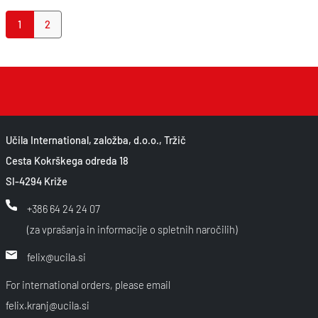
Page navigation
Current Page
Page
1
2
Učila International, založba, d.o.o., Tržič
Cesta Kokrškega odreda 18
SI-4294 Križe
+386 64 24 24 07
(za vprašanja in informacije o spletnih naročilih)
felix@ucila.si
For international orders, please email
felix.kranj@ucila.si