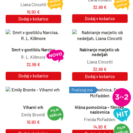
Liana Cincotti
32,99
€
16,90
€
Dodaj v košarico
Dodaj v košarico
Smrt v gostišču Narcisa
Nabiranje marjetic ob 
nedeljah
R. L. Killmore
Liana Cincotti
32,99
€
32,99
€
Dodaj v košarico
Dodaj v košarico
Prelistaj me
Viharni vrh
Hišna pomočnica – filmska 
naslovnica
Emily Brontë
Freida McFadden
16,90
€
14,90
€