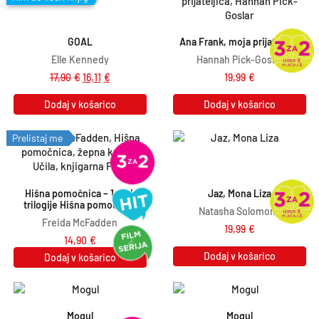
GOAL
Ana Frank, moja prijateljica
Elle Kennedy
Hannah Pick-Goslar
17,90
€
16,11
€
19,99
€
Dodaj v košarico
Dodaj v košarico
Prelistaj me
Hišna pomočnica – 1. del 
Jaz, Mona Liza
trilogije Hišna pomočnica
Natasha Solomons
Freida McFadden
19,99
€
14,90
€
Dodaj v košarico
Dodaj v košarico
Mogul
Mogul