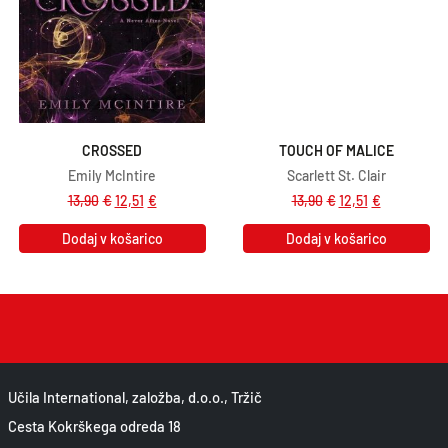
CROSSED
TOUCH OF MALICE
Emily McIntire
Scarlett St. Clair
13,90
€
12,51
€
13,90
€
12,51
€
Dodaj v košarico
Dodaj v košarico
Učila International, založba, d.o.o., Tržič
Cesta Kokrškega odreda 18