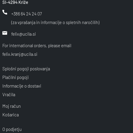
SI-4294 Križe
+386 64 24 24 07
(za vprašanja in informacije o spletnih naročilih)
felix@ucila.si
For international orders, please email
felix.kranj@ucila.si
Splošni pogoji poslovanja
Plačilni pogoji
Informacije o dostavi
Vračila
Moj račun
Košarica
O podjetju