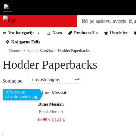
P
r
o
d
Vse kategorije
Novo
Prednaročila
Uspešnice
u
c
Knjigarne Felix
t
Domov
>
Izdelek Založba
>
Hodder Paperbacks
s
s
Hodder Paperbacks
e
a
r
c
h
Sortiraj po
Dodaj v košarico
10% popust
Klik do vseh knjig
Dune Messiah
Frank Herbert
15,90
€
14,31
€