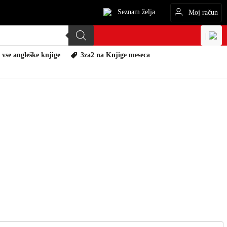
Seznam želja
Moj račun
|
 vse angleške knjige
3za2 na Knjige meseca