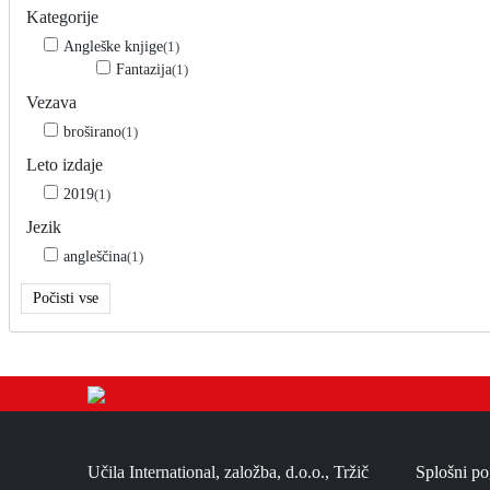
Kategorije
Angleške knjige
(1)
Fantazija
(1)
Vezava
broširano
(1)
Leto izdaje
2019
(1)
Jezik
angleščina
(1)
Počisti vse
Učila International, založba, d.o.o., Tržič
Splošni po