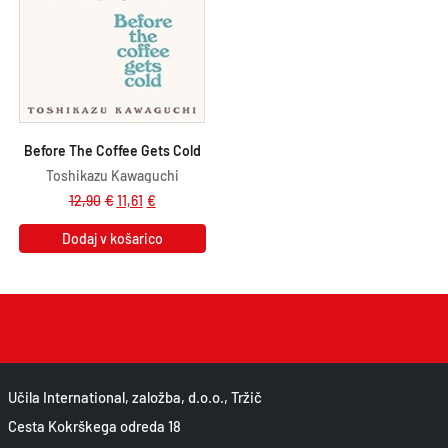
Before The Coffee Gets Cold
Toshikazu Kawaguchi
12,90
€
11,61
€
Dodaj v košarico
Učila International, založba, d.o.o., Tržič
Cesta Kokrškega odreda 18