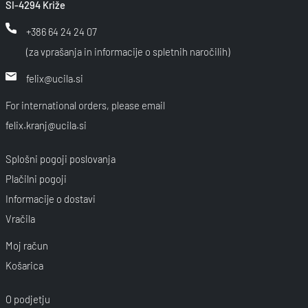
SI-4294 Križe
+386 64 24 24 07
(za vprašanja in informacije o spletnih naročilih)
felix@ucila.si
For international orders, please email
felix.kranj@ucila.si
Splošni pogoji poslovanja
Plačilni pogoji
Informacije o dostavi
Vračila
Moj račun
Košarica
O podjetju