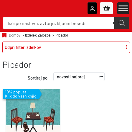
P
r
o
d
u
Domov
>
Izdelek Založba
>
Picador
c
t
Odpri filter izdelkov
s
s
e
a
Picador
r
c
h
Sortiraj po
10% popust
Klik do vseh knjig