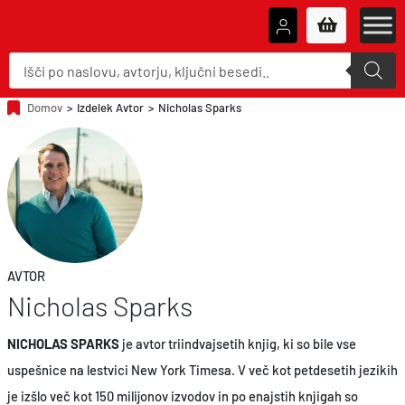
P
r
o
d
u
Domov
>
Izdelek Avtor
>
Nicholas Sparks
c
t
s
s
e
a
r
c
h
AVTOR
Nicholas Sparks
NICHOLAS SPARKS
je avtor triindvajsetih knjig, ki so bile vse
uspešnice na lestvici New York Timesa. V več kot petdesetih jezikih
je izšlo več kot 150 milijonov izvodov in po enajstih knjigah so