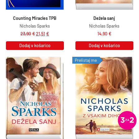
Counting Miracles TPB
Dežela sanj
Nicholas Sparks
Nicholas Sparks
23,90
€
21,51
€
14,90
€
Dodaj v košarico
Dodaj v košarico
Prelistaj me