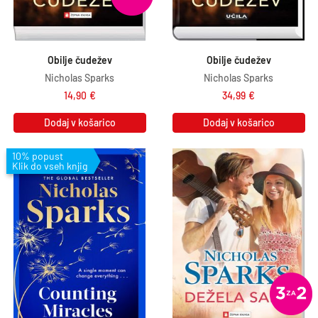
Obilje čudežev
Obilje čudežev
Nicholas Sparks
Nicholas Sparks
14,90
€
34,99
€
Dodaj v košarico
Dodaj v košarico
10% popust
Klik do vseh knjig