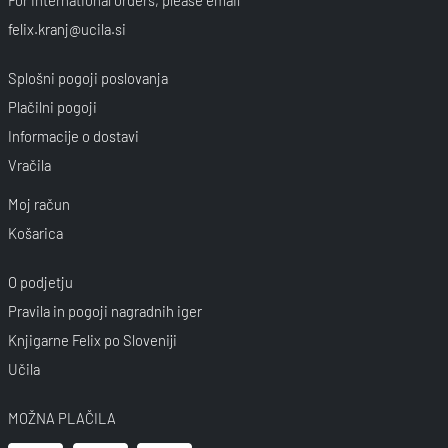
For international orders, please email
felix.kranj@ucila.si
Splošni pogoji poslovanja
Plačilni pogoji
Informacije o dostavi
Vračila
Moj račun
Košarica
O podjetju
Pravila in pogoji nagradnih iger
Knjigarne Felix po Sloveniji
Učila
MOŽNA PLAČILA