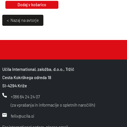
Dodaj v košarico
< Nazaj na avtorje
Učila International, založba, d.o.o., Tržič
Cesta Kokrškega odreda 18
SI-4294 Križe
+386 64 24 24 07
(za vprašanja in informacije o spletnih naročilih)
felix@ucila.si