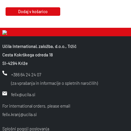
Dodaj v košarico
Učila International, založba, d.o.o., Tržič
Cesta Kokrškega odreda 18
SI-4294 Križe
+386 64 24 24 07
(za vprašanja in informacije o spletnih naročilih)
felix@ucila.si
For international orders, please email
felix.kranj@ucila.si
Splošni pogoji poslovanja