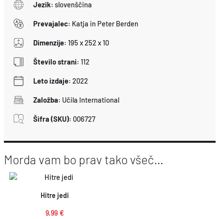
Jezik
:
slovenščina
Prevajalec
:
Katja in Peter Berden
Dimenzije
:
195 x 252 x 10
Število strani
:
112
Leto izdaje
:
2022
Založba
:
Učila International
Šifra (SKU)
:
006727
Morda vam bo prav tako všeč…
Hitre jedi
9,99
€