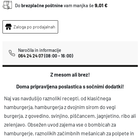
r
9,01 €
Do
brezplačne poštnine
vam manjka še
g
e
Zaloga po prodajalnah
r
j
i
Naročila in informacije
064 24 24 07
(08:00 - 16:00)
k
o
Z mesom ali brez!
l
i
Doma pripravljena poslastica s sočnimi dodatki!
č
Naj vas navdušijo raznoliki recepti, od klasičnega
i
hamburgerja, hamburgerja z dvojnim sirom do vegi
n
burgerja, z govedino, svinjino, piščancem, jagnjetino, ribo ali
a
zelenjavo. Obsežen uvod zajema vse o bombicah za
hamburgerje, raznolikih začimbnih mešanicah za polpete in