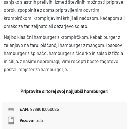
sanjsko slastnih prelivih. Izmed številnih možnosti priprave
obrok izpopolnite z doma pripravljenim ocvrtim
krompirčkom, krompirjevimi krhlji ali načosom, kečapom ali
omako za žar, zeljnato ali cezarjevo solato.
Naj bo klasični hamburger s krompirčkom, kebab burger z
zelenjavo na žaru, piščančji hamburger z mangom, lososov
hamburger s špinačo, hamburger s čičerko in salso iz fižola
in čilija, z našimi nepremagljivimi recepti boste zagotovo
postali mojster za hamburgerje.
Pripravite si torej svoj najljubši hamburger!
EAN
:
9789610050025
Vezava
:
trda