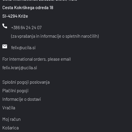
Cesta Kokrškega odreda 18
SI-4294 Križe
+386 64 24 24 07
(za vprašanja in informacije o spletnih naročilih)
felix@ucila.si
For international orders, please email
felix.kranj@ucila.si
Splošni pogoji poslovanja
Plačilni pogoji
Informacije o dostavi
Vračila
Moj račun
Košarica