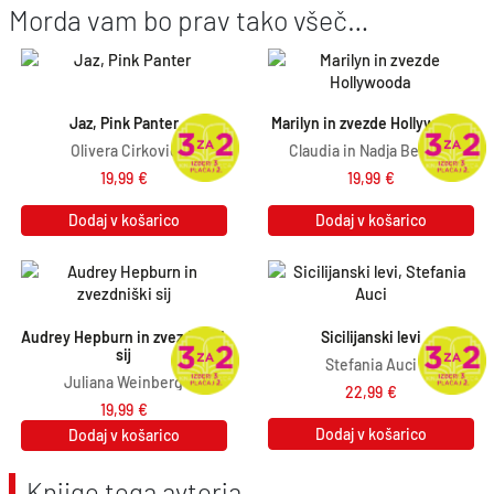
Morda vam bo prav tako všeč…
Jaz, Pink Panter
Marilyn in zvezde Hollywooda
Olivera Ćirković
Claudia in Nadja Beinert
19,99
€
19,99
€
Dodaj v košarico
Dodaj v košarico
Audrey Hepburn in zvezdniški 
Sicilijanski levi
sij
Stefania Auci
Juliana Weinberg
22,99
€
19,99
€
Dodaj v košarico
Dodaj v košarico
Knjige tega avtorja