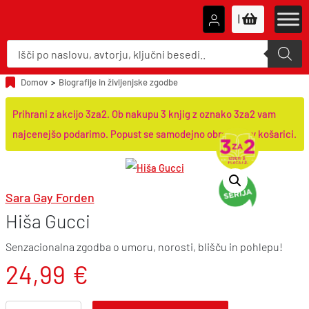
|
P
r
o
d
u
Domov
>
Biografije in življenjske zgodbe
c
t
s
Prihrani z akcijo 3za2. Ob nakupu 3 knjig z oznako 3za2 vam
s
e
najcenejšo podarimo. Popust se samodejno obračuna v košarici.
a
r
c
h
Sara Gay Forden
Hiša Gucci
Senzacionalna zgodba o umoru, norosti, blišču in pohlepu!
24,99
€