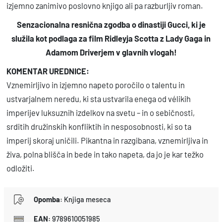
izjemno zanimivo poslovno knjigo ali pa razburljiv roman.
Senzacionalna resnična zgodba o dinastiji Gucci, ki je
služila kot podlaga za film Ridleyja Scotta z Lady Gaga in
Adamom Driverjem v glavnih vlogah!
KOMENTAR UREDNICE:
Vznemirljivo in izjemno napeto poročilo o talentu in
ustvarjalnem neredu, ki sta ustvarila enega od vélikih
imperijev luksuznih izdelkov na svetu – in o sebičnosti,
srditih družinskih konfliktih in nesposobnosti, ki so ta
imperij skoraj uničili. Pikantna in razgibana, vznemirljiva in
živa, polna blišča in bede in tako napeta, da jo je kar težko
odložiti.
Opomba
:
Knjiga meseca
EAN
:
9789610051985