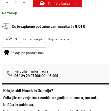
H
-
+
Dodaj v košarico
i
Na zalogi
š
a
9,01 €
Do
brezplačne poštnine
vam manjka še
G
u
3za2 KM
Film ali serija
Knjiga meseca
c
c
Zaloga po prodajalnah
i
k
Naročila in informacije
o
064 24 24 07
(08:00 - 16:00)
l
i
Kdo je ubil Maurizia Guccija?
č
Odkrijte neverjetno resnično zgodbo o umoru, norosti,
i
blišču in pohlepu,
n