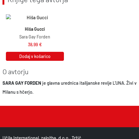
Hiša Gucci
Sara Gay Forden
38,99
€
Dodaj v košarico
O avtorju
SARA GAY FORDEN
je glavna urednica italijanske revije L’UNA. Živi v
Milanu s hčerjo.
Učila International, založba, d.o.o., Tržič