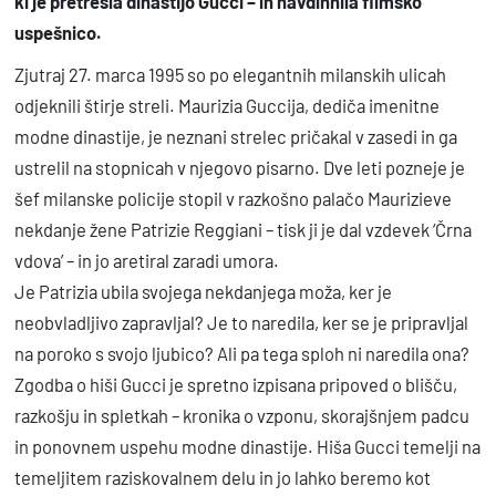
ki je pretresla dinastijo Gucci – in navdihnila filmsko
a
uspešnico.
Zjutraj 27. marca 1995 so po elegantnih milanskih ulicah
odjeknili štirje streli. Maurizia Guccija, dediča imenitne
modne dinastije, je neznani strelec pričakal v zasedi in ga
ustrelil na stopnicah v njegovo pisarno. Dve leti pozneje je
šef milanske policije stopil v razkošno palačo Maurizieve
nekdanje žene Patrizie Reggiani – tisk ji je dal vzdevek ‘Črna
vdova’ – in jo aretiral zaradi umora.
Je Patrizia ubila svojega nekdanjega moža, ker je
neobvladljivo zapravljal? Je to naredila, ker se je pripravljal
na poroko s svojo ljubico? Ali pa tega sploh ni naredila ona?
Zgodba o hiši Gucci je spretno izpisana pripoved o blišču,
razkošju in spletkah – kronika o vzponu, skorajšnjem padcu
in ponovnem uspehu modne dinastije. Hiša Gucci temelji na
temeljitem raziskovalnem delu in jo lahko beremo kot