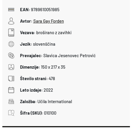
EAN
:
9789610051985
Avtor
:
Sara Gay Forden
Vezava
:
broširano z zavihki
Jezik
:
slovenščina
Prevajalec
:
Slavica Jesenovec Petrović
Dimenzije
:
150 x 217 x 35
Število strani
:
478
Leto izdaje
:
2022
Založba
:
Učila International
Šifra (SKU)
:
010100