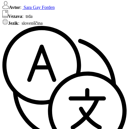
Avtor
:
Sara Gay Forden
Vezava
:
trda
Jezik
:
slovenščina