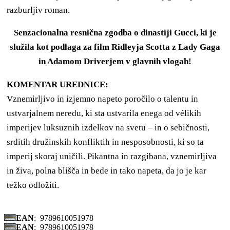
razburljiv roman.
Senzacionalna resnična zgodba o dinastiji Gucci, ki je
služila kot podlaga za film Ridleyja Scotta z Lady Gaga
in Adamom Driverjem v glavnih vlogah!
KOMENTAR UREDNICE:
Vznemirljivo in izjemno napeto poročilo o talentu in
ustvarjalnem neredu, ki sta ustvarila enega od vélikih
imperijev luksuznih izdelkov na svetu – in o sebičnosti,
srditih družinskih konfliktih in nesposobnosti, ki so ta
imperij skoraj uničili. Pikantna in razgibana, vznemirljiva
in živa, polna blišča in bede in tako napeta, da jo je kar
težko odložiti.
EAN
:
9789610051978
EAN
:
9789610051978