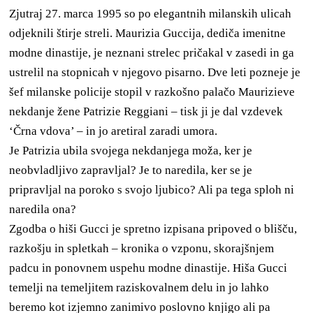
Zjutraj 27. marca 1995 so po elegantnih milanskih ulicah
odjeknili štirje streli. Maurizia Guccija, dediča imenitne
modne dinastije, je neznani strelec pričakal v zasedi in ga
ustrelil na stopnicah v njegovo pisarno. Dve leti pozneje je
šef milanske policije stopil v razkošno palačo Maurizieve
nekdanje žene Patrizie Reggiani – tisk ji je dal vzdevek
‘Črna vdova’ – in jo aretiral zaradi umora.
Je Patrizia ubila svojega nekdanjega moža, ker je
neobvladljivo zapravljal? Je to naredila, ker se je
pripravljal na poroko s svojo ljubico? Ali pa tega sploh ni
naredila ona?
Zgodba o hiši Gucci je spretno izpisana pripoved o blišču,
razkošju in spletkah – kronika o vzponu, skorajšnjem
padcu in ponovnem uspehu modne dinastije. Hiša Gucci
temelji na temeljitem raziskovalnem delu in jo lahko
beremo kot izjemno zanimivo poslovno knjigo ali pa