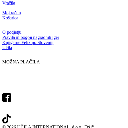
Vračila
Moj račun
Košarica
O podjetju
Pravila in pogoji nagradnih iger
Knjigarne Felix po Sloveniji
Učila
MOŽNA PLAČILA
© 2026 UČILA INTERNATIONAL, d.o.o., Tržič