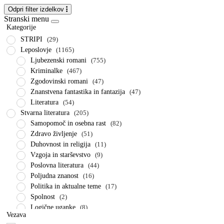
Odpri filter izdelkov
Stranski menu
Kategorije
STRIPI
(29)
Leposlovje
(1165)
Ljubezenski romani
(755)
Kriminalke
(467)
Zgodovinski romani
(47)
Znanstvena fantastika in fantazija
(47)
Literatura
(54)
Stvarna literatura
(205)
Samopomoč in osebna rast
(82)
Zdravo življenje
(51)
Duhovnost in religija
(11)
Vzgoja in starševstvo
(9)
Poslovna literatura
(44)
Poljudna znanost
(16)
Politika in aktualne teme
(17)
Spolnost
(2)
Logične uganke
(8)
Vezava
Priročniki
(56)