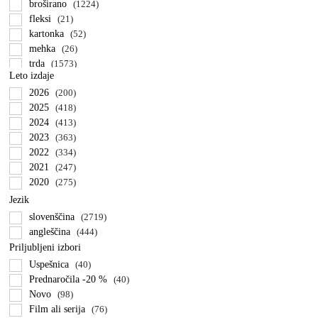
broširano
(1224)
Priročniki za vzgojo in starševstvo
(8)
fleksi
(21)
Priročniki za samopomoč
(7)
kartonka
(52)
Slovarji
(5)
mehka
(26)
Kuharice
(14)
trda
(1573)
Rastlinski in živalski svet
(7)
Leto izdaje
broširano z zavihki
(180)
Zdravo življenje in wellness
(8)
2026
garnitura
(200)
(39)
Priročniki za ustvarjanje
(21)
2025
spiralna vezava
(418)
(5)
Priročniki za dom in družino
(8)
2024
(413)
Biografije in življenjske zgodbe
(96)
2023
(363)
Angleške knjige
(496)
2022
(334)
Ljubezenski romani
(212)
2021
(247)
Kriminalke
(46)
2020
(275)
Klasike
(58)
2019
(239)
Jezik
Mladinski romani
(35)
2018
(200)
Fantazija
(116)
slovenščina
(2719)
2017
(174)
Aktualne teme
(15)
angleščina
(444)
2016
(49)
Biografije
(12)
Priljubljeni izbori
2015
(36)
Darilne knjige
(5)
Uspešnica
(40)
2014
(23)
Otroške knjige
(459)
Prednaročila -20 %
(40)
2013
(14)
Poučne otroške
(165)
Novo
(98)
2012
(12)
Slikanice
(105)
Film ali serija
(76)
2011
(10)