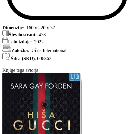
Dimenzije
:
160 x 220 x 37
Število strani
:
478
Leto izdaje
:
2022
Založba
:
Učila International
Šifra (SKU)
:
006862
Knjige tega avtorja