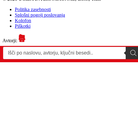
Politika zasebnosti
Splošni pogoji poslovanja
Kolofon
Piškotki
Avtorji:
Products
search