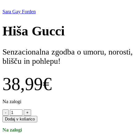
Sara Gay Forden
Hiša Gucci
Senzacionalna zgodba o umoru, norosti,
blišču in pohlepu!
38,99
€
Na zalogi
Hiša
-
+
Gucci
Dodaj v košarico
količina
Na zalogi