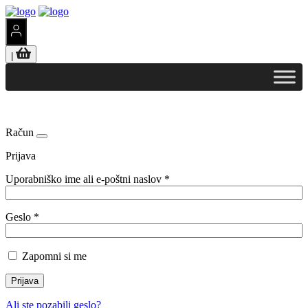
|
Račun
Prijava
Uporabniško ime ali e-poštni naslov
*
Geslo
*
Zapomni si me
Prijava
Ali ste pozabili geslo?