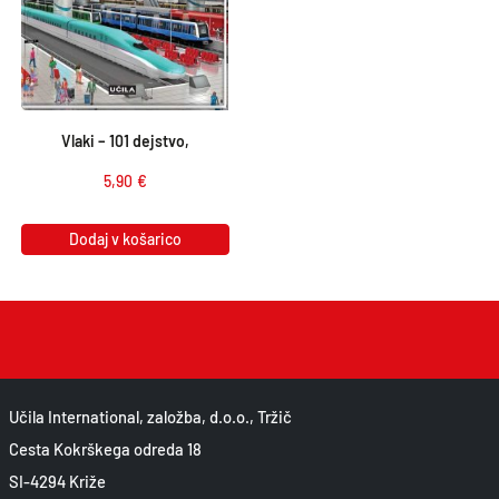
Vlaki – 101 dejstvo,
5,90
€
Dodaj v košarico
Učila International, založba, d.o.o., Tržič
Cesta Kokrškega odreda 18
SI-4294 Križe