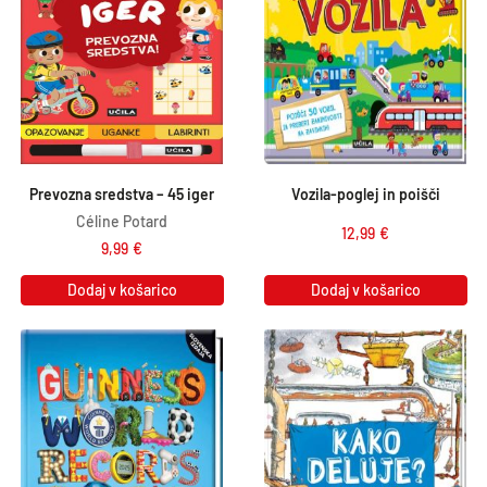
Prevozna sredstva – 45 iger
Vozila-poglej in poišči
Céline Potard
12,99
€
9,99
€
Dodaj v košarico
Dodaj v košarico