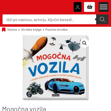
P
r
o
d
u
Domov
>
Otroške knjige
>
Poučne otroške
c
t
s
s
e
a
r
c
h
Mogočna vozila