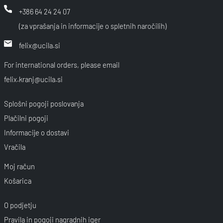
+386 64 24 24 07
(za vprašanja in informacije o spletnih naročilih)
felix@ucila.si
For international orders, please email
felix.kranj@ucila.si
Splošni pogoji poslovanja
Plačilni pogoji
Informacije o dostavi
Vračila
Moj račun
Košarica
O podjetju
Pravila in pogoji nagradnih iger