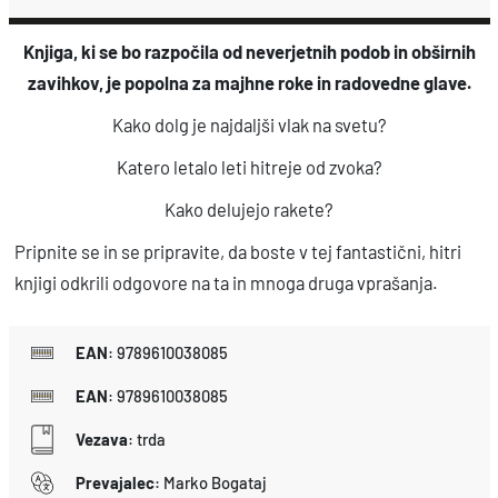
a
Knjiga, ki se bo razpočila od neverjetnih podob in obširnih
k
zavihkov, je popolna za majhne roke in radovedne glave.
o
l
Kako dolg je najdaljši vlak na svetu?
i
Katero letalo leti hitreje od zvoka?
č
Kako delujejo rakete?
i
n
Pripnite se in se pripravite, da boste v tej fantastični, hitri
a
knjigi odkrili odgovore na ta in mnoga druga vprašanja.
EAN
:
9789610038085
EAN
:
9789610038085
Vezava
:
trda
Prevajalec
:
Marko Bogataj