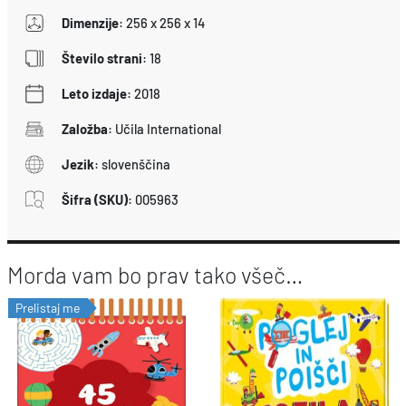
Dimenzije
:
256 x 256 x 14
Število strani
:
18
Leto izdaje
:
2018
Založba
:
Učila International
Jezik
:
slovenščina
Šifra (SKU)
:
005963
Morda vam bo prav tako všeč…
Prelistaj me