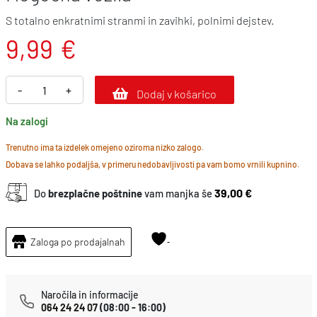
S totalno enkratnimi stranmi in zavihki, polnimi dejstev.
9,99
€
M
-
+
Dodaj v košarico
o
Na zalogi
g
o
Trenutno ima ta izdelek omejeno oziroma nizko zalogo.
Dobava se lahko podaljša, v primeru nedobavljivosti pa vam bomo vrnili kupnino.
č
n
39,00 €
Do
brezplačne poštnine
vam manjka še
a
v
Zaloga po prodajalnah
o
z
i
Naročila in informacije
064 24 24 07
(08:00 - 16:00)
l