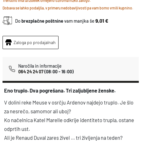
ž
Trenutno ima ta izdelek omejeno oziroma nizko zalogo.
Dobava se lahko podaljša, v primeru nedobavljivosti pa vam bomo vrnili kupnino.
i
v
9,01 €
Do
brezplačne poštnine
vam manjka še
l
j
Zaloga po prodajalnah
e
n
j
Naročila in informacije
064 24 24 07
(08:00 - 16:00)
a
n
Eno truplo. Dva pogrešana. Tri zaljubljene ženske.
a
t
V dolini reke Meuse v osrčju Ardenov najdejo truplo. Je šlo
e
za nesrečo, samomor ali uboj?
d
Ko načelnica Katel Marelle odkrije identiteto trupla, ostane
e
odprtih ust.
n
Ali je Renaud Duval zares živel … tri življenja na teden?