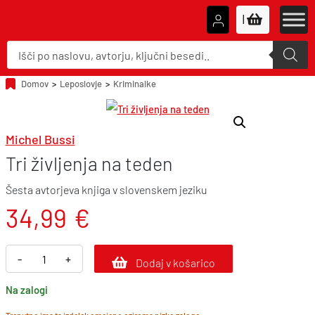
|
P
r
o
d
u
Domov
>
Leposlovje
>
Kriminalke
c
t
s
s
e
Michel Bussi
a
r
Tri življenja na teden
c
h
Šesta avtorjeva knjiga v slovenskem jeziku
34,99
€
T
-
+
Dodaj v košarico
r
Na zalogi
i