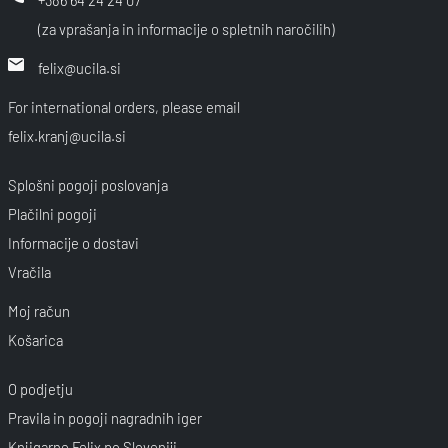
+386 64 24 24 07
(za vprašanja in informacije o spletnih naročilih)
felix@ucila.si
For international orders, please email
felix.kranj@ucila.si
Splošni pogoji poslovanja
Plačilni pogoji
Informacije o dostavi
Vračila
Moj račun
Košarica
O podjetju
Pravila in pogoji nagradnih iger
Knjigarne Felix po Sloveniji