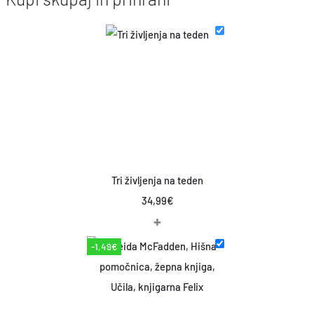
Tri življenja na teden
34,99
€
+
-1,49€