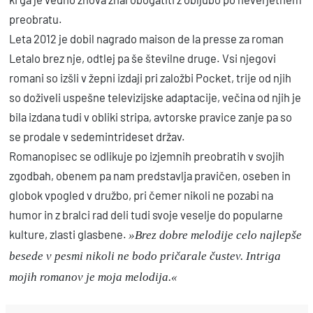
preobratu.
Leta 2012 je dobil nagrado maison de la presse za roman
Letalo brez nje, odtlej pa še številne druge. Vsi njegovi
romani so izšli v žepni izdaji pri založbi Pocket, trije od njih
so doživeli uspešne televizijske adaptacije, večina od njih je
bila izdana tudi v obliki stripa, avtorske pravice zanje pa so
se prodale v sedemintrideset držav.
Romanopisec se odlikuje po izjemnih preobratih v svojih
zgodbah, obenem pa nam predstavlja pravičen, oseben in
globok vpogled v družbo, pri čemer nikoli ne pozabi na
humor in z bralci rad deli tudi svoje veselje do popularne
kulture, zlasti glasbene.
»Brez dobre melodije celo najlepše
besede v pesmi nikoli ne bodo pričarale čustev. Intriga
mojih romanov je moja melodija.«