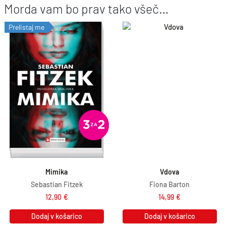
Morda vam bo prav tako všeč…
a
n
j
a
Prelistaj me
e
j
b
e
i
:
l
1
a
3
:
,
1
4
4
1
,
€
9
.
Mimika
Vdova
0
Sebastian Fitzek
Fiona Barton
€
12,90
€
14,99
€
.
Dodaj v košarico
Dodaj v košarico