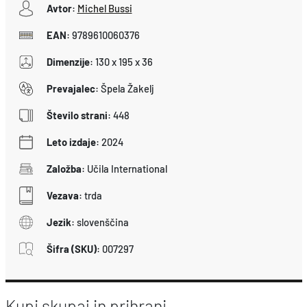
Avtor
:
Michel Bussi
EAN
:
9789610060376
Dimenzije
:
130 x 195 x 36
Prevajalec
:
Špela Žakelj
Število strani
:
448
Leto izdaje
:
2024
Založba
:
Učila International
Vezava
:
trda
Jezik
:
slovenščina
Šifra (SKU)
:
007297
Kupi skupaj in prihrani