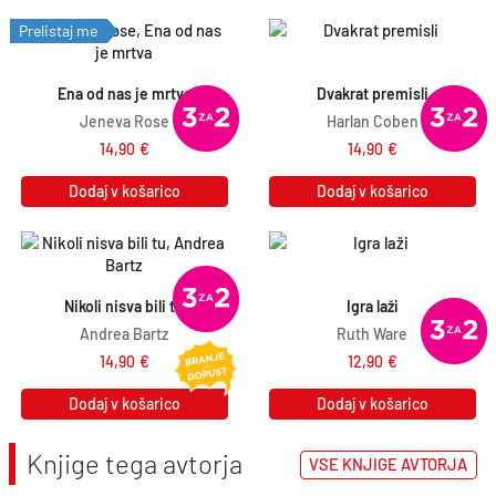
Prelistaj me
Ena od nas je mrtva
Dvakrat premisli
Jeneva Rose
Harlan Coben
14,90
€
14,90
€
Dodaj v košarico
Dodaj v košarico
Nikoli nisva bili tu
Igra laži
Andrea Bartz
Ruth Ware
14,90
€
12,90
€
Dodaj v košarico
Dodaj v košarico
Knjige tega avtorja
VSE KNJIGE AVTORJA