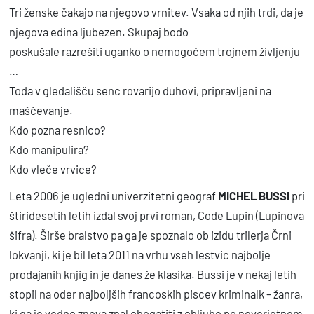
k
Tri ženske čakajo na njegovo vrnitev. Vsaka od njih trdi, da je
njegova edina ljubezen. Skupaj bodo
o
poskušale razrešiti uganko o nemogočem trojnem življenju
l
…
i
Toda v gledališču senc rovarijo duhovi, pripravljeni na
č
maščevanje.
i
Kdo pozna resnico?
n
Kdo manipulira?
a
Kdo vleče vrvice?
Leta 2006 je ugledni univerzitetni geograf
MICHEL BUSSI
pri
štiridesetih letih izdal svoj prvi roman, Code Lupin (Lupinova
šifra). Širše bralstvo pa ga je spoznalo ob izidu trilerja Črni
lokvanji, ki je bil leta 2011 na vrhu vseh lestvic najbolje
prodajanih knjig in je danes že klasika. Bussi je v nekaj letih
stopil na oder najboljših francoskih piscev kriminalk – žanra,
ki ga je vedno znova znal obogatiti z obljubo po neverjetnem