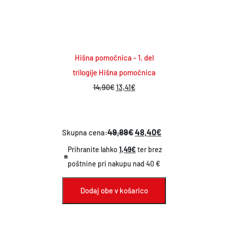
Hišna pomočnica - 1. del
trilogije Hišna pomočnica
I
T
14,90
€
13,41
€
z
r
v
e
i
n
49,89€
48,40€
Skupna cena:
r
u
Prihranite lahko
1,49€
ter brez
n
t
poštnine pri nakupu nad 40 €
a
n
c
a
Dodaj obe v košarico
e
c
n
e